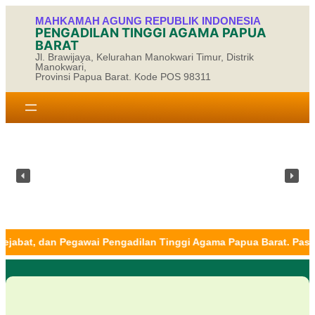
Skip
MAHKAMAH AGUNG REPUBLIK INDONESIA
to
PENGADILAN TINGGI AGAMA PAPUA
content
BARAT
Jl. Brawijaya, Kelurahan Manokwari Timur, Distrik
Manokwari,
Provinsi Papua Barat. Kode POS 98311
ama Papua Barat. Pastikan informasi hanya melalui kanal resmi 