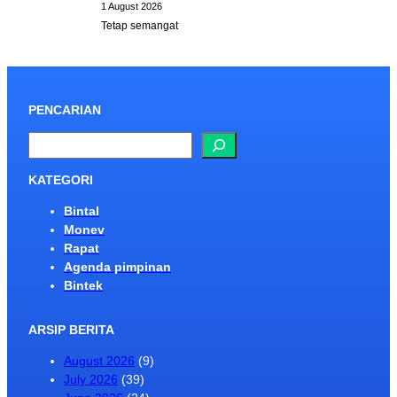
1 August 2026
Tetap semangat
PENCARIAN
S
e
a
KATEGORI
r
Bintal
c
Monev
h
Rapat
Agenda pimpinan
Bintek
ARSIP BERITA
August 2026
(9)
July 2026
(39)