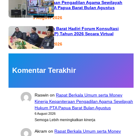
Kepaniteraan Pengadilan Agama Sewilayah
Hukum PTA Papua Barat Bulan Agustus
5 August 2026
PTA Papua Barat Hadiri Forum Konsultasi
Publik (FKP) Tahun 2026 Secara Virtual
5 August 2026
Komentar Terakhir
Raswin
on
Rapat Berkala Umum serta Monev
Kinerja Kepaniteraan Pengadilan Agama Sewilayah
Hukum PTA Papua Barat Bulan Agustus
6 August 2026
Semoga Lebih meningkatkan kinerja
Akram
on
Rapat Berkala Umum serta Monev