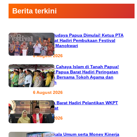
Berita terkini
Semarak Budaya Papua Dimulai! Ketua PTA
Papua Barat Hadiri Pembukaan Festival
Raimuti di Manokwari
6 August 2026
666 Tahun Cahaya Islam di Tanah Papua!
Ketua PTA Papua Barat Hadiri Peringatan
Bersejarah Bersama Tokoh Agama dan
Pemerintah
6 August 2026
PTA Papua Barat Hadiri Pelantikan WKPT
Papua Barat
6 August 2026
Rapat Berkala Umum serta Monev Kinerja