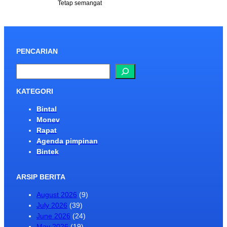
Tetap semangat
PENCARIAN
S
e
a
KATEGORI
r
Bintal
c
Monev
h
Rapat
Agenda pimpinan
Bintek
ARSIP BERITA
August 2026
(9)
July 2026
(39)
June 2026
(24)
May 2026
(19)