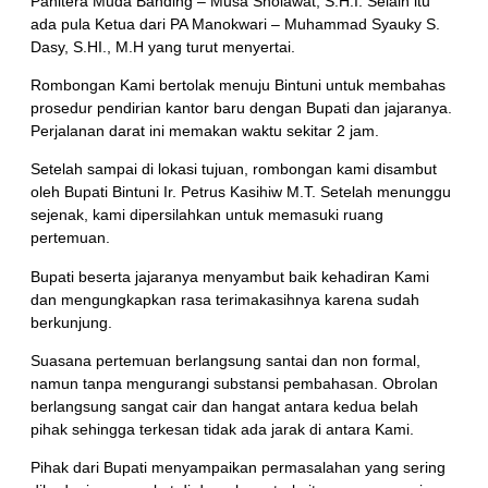
Panitera Muda Banding – Musa Sholawat, S.H.I. Selain itu
ada pula Ketua dari PA Manokwari – Muhammad Syauky S.
Dasy, S.HI., M.H yang turut menyertai.
Rombongan Kami bertolak menuju Bintuni untuk membahas
prosedur pendirian kantor baru dengan Bupati dan jajaranya.
Perjalanan darat ini memakan waktu sekitar 2 jam.
Setelah sampai di lokasi tujuan, rombongan kami disambut
oleh Bupati Bintuni Ir. Petrus Kasihiw M.T. Setelah menunggu
sejenak, kami dipersilahkan untuk memasuki ruang
pertemuan.
Bupati beserta jajaranya menyambut baik kehadiran Kami
dan mengungkapkan rasa terimakasihnya karena sudah
berkunjung.
Suasana pertemuan berlangsung santai dan non formal,
namun tanpa mengurangi substansi pembahasan. Obrolan
berlangsung sangat cair dan hangat antara kedua belah
pihak sehingga terkesan tidak ada jarak di antara Kami.
Pihak dari Bupati menyampaikan permasalahan yang sering