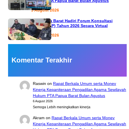
Hukum PTA Papua Barat Bulan Agustus
5 August 2026
PTA Papua Barat Hadiri Forum Konsultasi
Publik (FKP) Tahun 2026 Secara Virtual
5 August 2026
Komentar Terakhir
Raswin
on
Rapat Berkala Umum serta Monev
Kinerja Kepaniteraan Pengadilan Agama Sewilayah
Hukum PTA Papua Barat Bulan Agustus
6 August 2026
Semoga Lebih meningkatkan kinerja
Akram
on
Rapat Berkala Umum serta Monev
Kinerja Kepaniteraan Pengadilan Agama Sewilayah