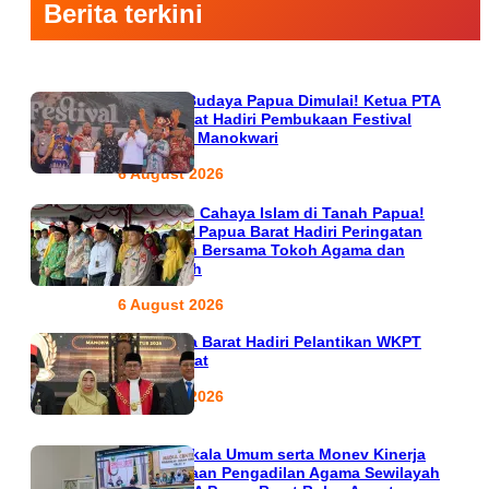
Berita terkini
Semarak Budaya Papua Dimulai! Ketua PTA
Papua Barat Hadiri Pembukaan Festival
Raimuti di Manokwari
6 August 2026
666 Tahun Cahaya Islam di Tanah Papua!
Ketua PTA Papua Barat Hadiri Peringatan
Bersejarah Bersama Tokoh Agama dan
Pemerintah
6 August 2026
PTA Papua Barat Hadiri Pelantikan WKPT
Papua Barat
6 August 2026
Rapat Berkala Umum serta Monev Kinerja
Kepaniteraan Pengadilan Agama Sewilayah