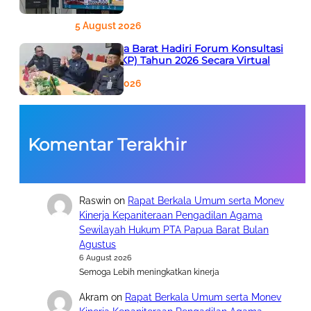
Agustus
5 August 2026
PTA Papua Barat Hadiri Forum Konsultasi
Publik (FKP) Tahun 2026 Secara Virtual
5 August 2026
Komentar Terakhir
Raswin
on
Rapat Berkala Umum serta Monev
Kinerja Kepaniteraan Pengadilan Agama
Sewilayah Hukum PTA Papua Barat Bulan
Agustus
6 August 2026
Semoga Lebih meningkatkan kinerja
Akram
on
Rapat Berkala Umum serta Monev