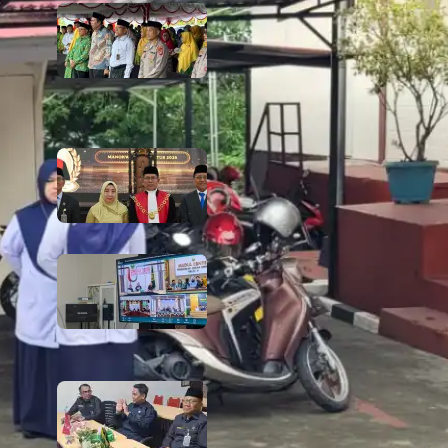
666 Tahun Cahaya Islam di Tanah
Papua! Ketua PTA Papua Barat
Hadiri Peringatan Bersejarah
Bersama Tokoh Agama dan
Pemerintah
6 August 2026
PTA Papua Barat Hadiri Pelantikan
WKPT Papua Barat
6 August 2026
Rapat Berkala Umum serta Monev
Kinerja Kepaniteraan Pengadilan
Agama Sewilayah Hukum PTA
Papua Barat Bulan Agustus
5 August 2026
PTA Papua Barat Hadiri Forum
Konsultasi Publik (FKP) Tahun 2026
Secara Virtual