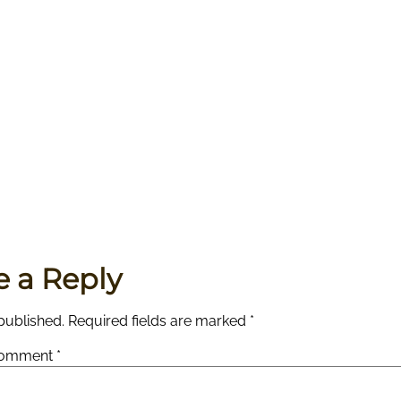
e a Reply
published.
Required fields are marked
*
omment
*