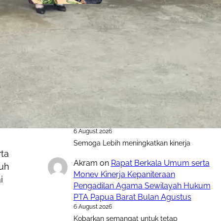
5 August 2026
Komentar Terakhir
Raswin
on
Rapat Berkala Umum serta
Monev Kinerja Kepaniteraan
Pengadilan Agama Sewilayah Hukum
PTA Papua Barat Bulan Agustus
6 August 2026
Semoga Lebih meningkatkan kinerja
rta
Akram
on
Rapat Berkala Umum serta
ruh
Monev Kinerja Kepaniteraan
i
Pengadilan Agama Sewilayah Hukum
PTA Papua Barat Bulan Agustus
6 August 2026
Kobarkan semangat untuk tetap