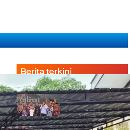
Berita terkini
Semarak Budaya Papua Dimulai!
Ketua PTA Papua Barat Hadiri
Pembukaan Festival Raimuti di
Manokwari
6 August 2026