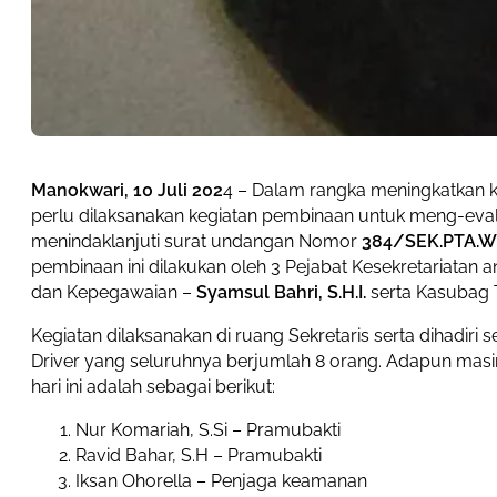
Manokwari, 10 Juli 202
4 – Dalam rangka meningkatkan 
perlu dilaksanakan kegiatan pembinaan untuk meng-evalua
menindaklanjuti surat undangan Nomor
384/SEK.PTA.W3
pembinaan ini dilakukan oleh 3 Pejabat Kesekretariatan ant
dan Kepegawaian –
Syamsul Bahri, S.H.I.
serta Kasubag
Kegiatan dilaksanakan di ruang Sekretaris serta dihadir
Driver yang seluruhnya berjumlah 8 orang. Adapun mas
hari ini adalah sebagai berikut:
Nur Komariah, S.Si – Pramubakti
Ravid Bahar, S.H – Pramubakti
Iksan Ohorella – Penjaga keamanan