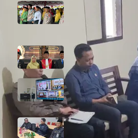
666 Tahun Cahaya Islam di Tanah
Papua! Ketua PTA Papua Barat
Hadiri Peringatan Bersejarah
Bersama Tokoh Agama dan
Pemerintah
6 August 2026
PTA Papua Barat Hadiri Pelantikan
WKPT Papua Barat
6 August 2026
Rapat Berkala Umum serta Monev
Kinerja Kepaniteraan Pengadilan
Agama Sewilayah Hukum PTA
Papua Barat Bulan Agustus
5 August 2026
PTA Papua Barat Hadiri Forum
Konsultasi Publik (FKP) Tahun 2026
Secara Virtual