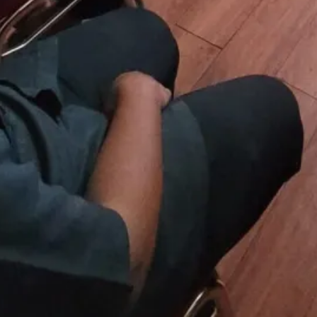
meningkatkan kinerja terbaik dengan tetap
menjunjung tinggi integritas untuk kemajuan
Pengadilan Tinggi Agama Papua Barat,
Raswin
on
PTA Papua Barat Hadiri
Forum Konsultasi Publik (FKP) Tahun
2026 Secara Virtual
5 August 2026
Luar Biasa….
Raswin
on
Bimbingan Teknis Pelatihan
Singkat Eksekusi Perdata & Rapat
Koordinasi Bagi Aparatur Peradilan
Agama Sewilayah PTA Papua Barat
1 August 2026
Semoga bermanfaat buat Aparatur
Pengadilan di Wilayah PTA PAPUA BARAT
Raswin
on
Tutup Pekan dengan
Apresiasi! Plh. Ketua PTA Papua Barat
Sampaikan Terima Kasih atas Dedikasi