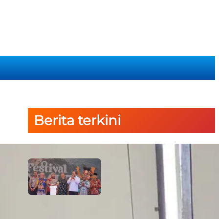
Berita terkini
Semarak Budaya Papua Dimulai!
Ketua PTA Papua Barat Hadiri
Pembukaan Festival Raimuti di
Manokwari
6 August 2026