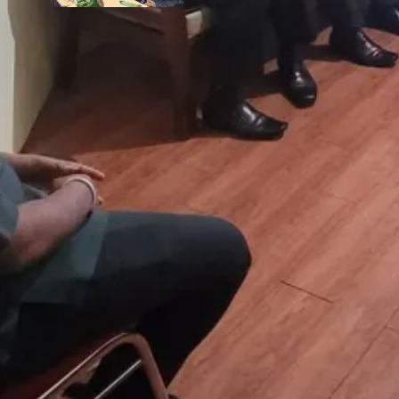
5 August 2026
Komentar Terakhir
Raswin
on
Rapat Berkala Umum serta
Monev Kinerja Kepaniteraan
Pengadilan Agama Sewilayah Hukum
PTA Papua Barat Bulan Agustus
6 August 2026
Semoga Lebih meningkatkan kinerja
Akram
on
Rapat Berkala Umum serta
Monev Kinerja Kepaniteraan
Pengadilan Agama Sewilayah Hukum
PTA Papua Barat Bulan Agustus
6 August 2026
Kobarkan semangat untuk tetap