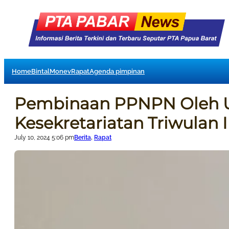
Home
Bintal
Monev
Rapat
Agenda pimpinan
Pembinaan PPNPN Oleh 
Kesekretariatan Triwulan 
July 10, 2024 5:06 pm
Berita
, 
Rapat