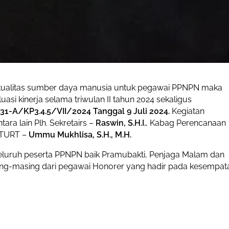
kualitas sumber daya manusia untuk pegawai PPNPN maka
si kinerja selama triwulan II tahun 2024 sekaligus
1-A/KP3.4.5/VII/2024 Tanggal 9 Juli 2024.
Kegiatan
ara lain Plh. Sekretairs –
Raswin, S.H.I.
, Kabag Perencanaan
 TURT –
Ummu Mukhlisa, S.H., M.H.
i seluruh peserta PPNPN baik Pramubakti, Penjaga Malam dan
ing-masing dari pegawai Honorer yang hadir pada kesempat