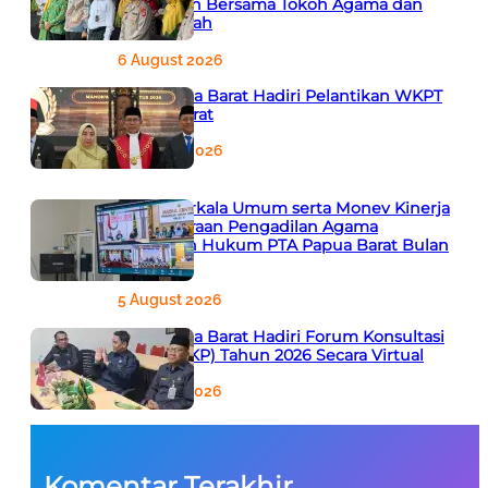
Bersejarah Bersama Tokoh Agama dan
Pemerintah
6 August 2026
PTA Papua Barat Hadiri Pelantikan WKPT
Papua Barat
6 August 2026
Rapat Berkala Umum serta Monev Kinerja
Kepaniteraan Pengadilan Agama
Sewilayah Hukum PTA Papua Barat Bulan
Agustus
5 August 2026
PTA Papua Barat Hadiri Forum Konsultasi
Publik (FKP) Tahun 2026 Secara Virtual
5 August 2026
Komentar Terakhir