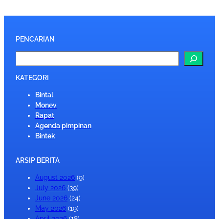
PENCARIAN
S
e
a
KATEGORI
r
Bintal
c
Monev
h
Rapat
Agenda pimpinan
Bintek
ARSIP BERITA
August 2026
(9)
July 2026
(39)
June 2026
(24)
May 2026
(19)
April 2026
(18)