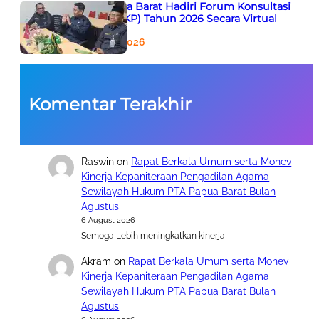
PTA Papua Barat Hadiri Forum Konsultasi
Publik (FKP) Tahun 2026 Secara Virtual
5 August 2026
Komentar Terakhir
Raswin
on
Rapat Berkala Umum serta Monev
Kinerja Kepaniteraan Pengadilan Agama
Sewilayah Hukum PTA Papua Barat Bulan
Agustus
6 August 2026
Semoga Lebih meningkatkan kinerja
Akram
on
Rapat Berkala Umum serta Monev
Kinerja Kepaniteraan Pengadilan Agama
Sewilayah Hukum PTA Papua Barat Bulan
Agustus