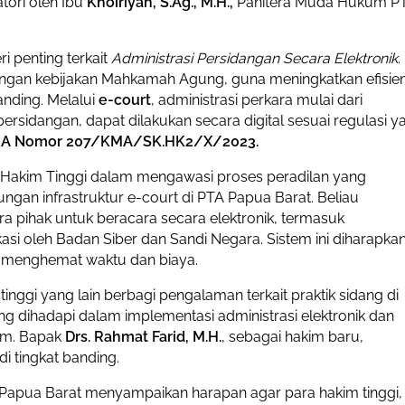
tori oleh Ibu
Khoiriyah, S.Ag., M.H.,
Panitera Muda Hukum P
 penting terkait
Administrasi Persidangan Secara Elektronik
.
dengan kebijakan Mahkamah Agung, guna meningkatkan efisien
anding. Melalui
e-court
, administrasi perkara mulai dari
rsidangan, dapat dilakukan secara digital sesuai regulasi y
MA Nomor 207/KMA/SK.HK2/X/2023.
 Hakim Tinggi dalam mengawasi proses peradilan yang
gan infrastruktur e-court di PTA Papua Barat. Beliau
 pihak untuk beracara secara elektronik, termasuk
kasi oleh Badan Siber dan Sandi Negara. Sistem ini diharapka
 menghemat waktu dan biaya.
inggi yang lain berbagi pengalaman terkait praktik sidang di
g dihadapi dalam implementasi administrasi elektronik dan
am. Bapak
Drs. Rahmat Farid, M.H.
, sebagai hakim baru,
 tingkat banding.
A) Papua Barat menyampaikan harapan agar para hakim tinggi,