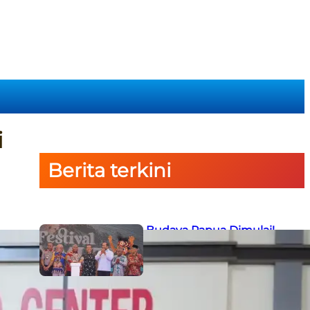
i
Berita terkini
Semarak Budaya Papua Dimulai!
Ketua PTA Papua Barat Hadiri
Pembukaan Festival Raimuti di
Manokwari
6 August 2026