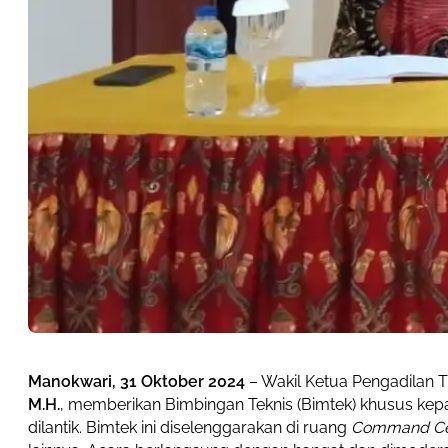
Manokwari, 31 Oktober 2024
– Wakil Ketua Pengadilan 
M.H.
, memberikan Bimbingan Teknis (Bimtek) khusus kepa
dilantik. Bimtek ini diselenggarakan di ruang
Command Cen