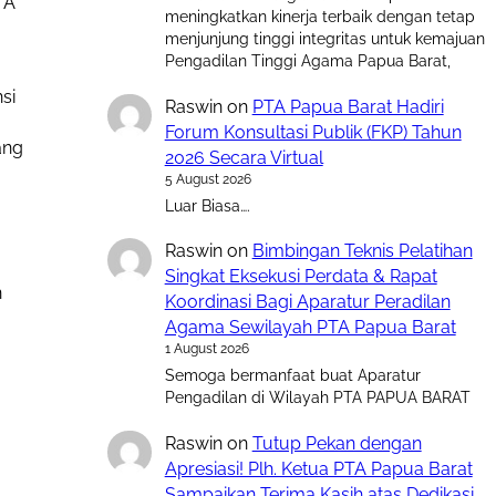
TA
meningkatkan kinerja terbaik dengan tetap
menjunjung tinggi integritas untuk kemajuan
Pengadilan Tinggi Agama Papua Barat,
si
Raswin
on
PTA Papua Barat Hadiri
Forum Konsultasi Publik (FKP) Tahun
ang
2026 Secara Virtual
5 August 2026
Luar Biasa….
Raswin
on
Bimbingan Teknis Pelatihan
Singkat Eksekusi Perdata & Rapat
n
Koordinasi Bagi Aparatur Peradilan
Agama Sewilayah PTA Papua Barat
1 August 2026
Semoga bermanfaat buat Aparatur
Pengadilan di Wilayah PTA PAPUA BARAT
Raswin
on
Tutup Pekan dengan
Apresiasi! Plh. Ketua PTA Papua Barat
Sampaikan Terima Kasih atas Dedikasi