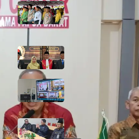
666 Tahun Cahaya Islam di Tanah
Papua! Ketua PTA Papua Barat
Hadiri Peringatan Bersejarah
Bersama Tokoh Agama dan
Pemerintah
6 August 2026
PTA Papua Barat Hadiri Pelantikan
WKPT Papua Barat
6 August 2026
Rapat Berkala Umum serta Monev
Kinerja Kepaniteraan Pengadilan
Agama Sewilayah Hukum PTA
Papua Barat Bulan Agustus
5 August 2026
PTA Papua Barat Hadiri Forum
Konsultasi Publik (FKP) Tahun 2026
Secara Virtual