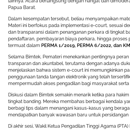
lainnya. Acara berlangsung dengan hangat dan dimodera
Papua Barat.
Dalam kesempatan tersebut, beliau menyampaikan materi
Materi ini berfokus pada implementasi e-court, sesuai 
dan transparansi dalam penanganan perkara di tingkat b
pendaftaran, pembayaran biaya perkara, hingga proses pe
termuat dalam
PERMA 1/2019, PERMA 6/2022, dan K
Selama Bimtek, Pemateri menekankan pentingnya peran
transparan dan akuntabel, terutama dengan adanya dukun
menjelaskan bahwa sistem e-court ini memungkinkan para
penggunaan tanda tangan elektronik yang telah tersertifi
mempermudah akses pengadilan bagi masyarakat serta
Diskusi dalam Bimtek semakin menarik ketika para hakim t
tingkat banding. Mereka membahas berbagai kendala yan
berbagi tips dalam menangani kasus-kasus yang berag
mendapatkan banyak wawasan baru untuk persidangan di
Di akhir sesi, Wakil Ketua Pengadilan Tinggi Agama (PT