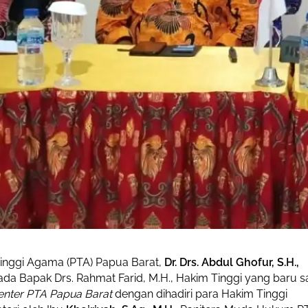
Tinggi Agama (PTA) Papua Barat,
Dr. Drs. Abdul Ghofur, S.H.,
da Bapak Drs. Rahmat Farid, M.H., Hakim Tinggi yang baru s
ter PTA Papua Barat
dengan dihadiri para Hakim Tinggi