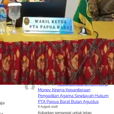
5 August 2026
Komentar Terakhir
Raswin
on
Rapat Berkala Umum serta
Monev Kinerja Kepaniteraan
Pengadilan Agama Sewilayah Hukum
PTA Papua Barat Bulan Agustus
6 August 2026
Semoga Lebih meningkatkan kinerja
Akram
on
Rapat Berkala Umum serta
Monev Kinerja Kepaniteraan
Pengadilan Agama Sewilayah Hukum
PTA Papua Barat Bulan Agustus
aja
6 August 2026
Kobarkan semangat untuk tetap