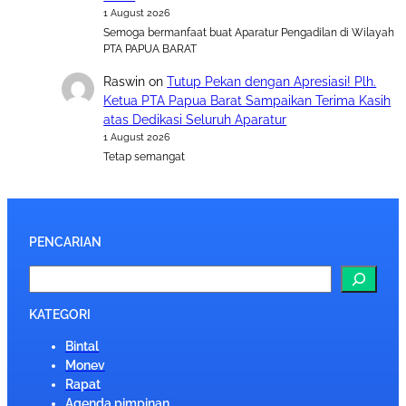
1 August 2026
Semoga bermanfaat buat Aparatur Pengadilan di Wilayah
PTA PAPUA BARAT
Raswin
on
Tutup Pekan dengan Apresiasi! Plh.
Ketua PTA Papua Barat Sampaikan Terima Kasih
atas Dedikasi Seluruh Aparatur
1 August 2026
Tetap semangat
PENCARIAN
S
e
a
KATEGORI
r
Bintal
c
Monev
h
Rapat
Agenda pimpinan