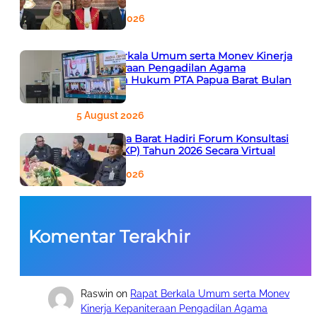
6 August 2026
Rapat Berkala Umum serta Monev Kinerja
Kepaniteraan Pengadilan Agama
Sewilayah Hukum PTA Papua Barat Bulan
Agustus
5 August 2026
PTA Papua Barat Hadiri Forum Konsultasi
Publik (FKP) Tahun 2026 Secara Virtual
5 August 2026
Komentar Terakhir
Raswin
on
Rapat Berkala Umum serta Monev
Kinerja Kepaniteraan Pengadilan Agama