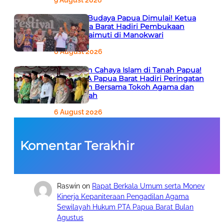
Semarak Budaya Papua Dimulai! Ketua
PTA Papua Barat Hadiri Pembukaan
Festival Raimuti di Manokwari
6 August 2026
666 Tahun Cahaya Islam di Tanah Papua!
Ketua PTA Papua Barat Hadiri Peringatan
Bersejarah Bersama Tokoh Agama dan
Pemerintah
6 August 2026
Komentar Terakhir
Raswin
on
Rapat Berkala Umum serta Monev
Kinerja Kepaniteraan Pengadilan Agama
Sewilayah Hukum PTA Papua Barat Bulan
Agustus