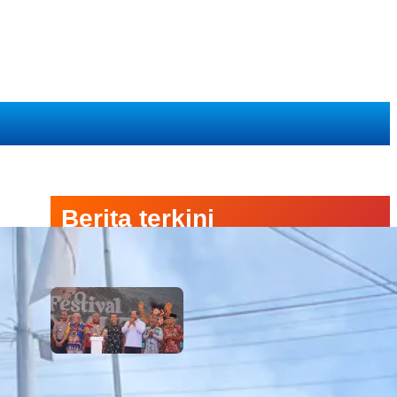
Berita terkini
Semarak Budaya Papua Dimulai!
Ketua PTA Papua Barat Hadiri
Pembukaan Festival Raimuti di
Manokwari
6 August 2026