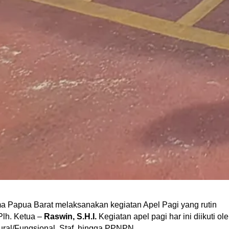
a Papua Barat melaksanakan kegiatan Apel Pagi yang rutin
 Plh. Ketua –
Raswin, S.H.I.
Kegiatan apel pagi har ini diikuti ol
tural/Fungsional, Staf, hingga PPNPN.