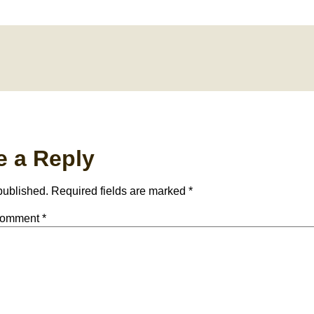
e a Reply
published.
Required fields are marked
*
omment
*