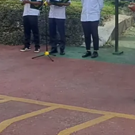
Komentar Terakhir
Raswin
on
Rapat Berkala Umum serta
Monev Kinerja Kepaniteraan Pengadilan
Agama Sewilayah Hukum PTA Papua
Barat Bulan Agustus
6 August 2026
Semoga Lebih meningkatkan kinerja
Akram
on
Rapat Berkala Umum serta
Monev Kinerja Kepaniteraan Pengadilan
Agama Sewilayah Hukum PTA Papua
Barat Bulan Agustus
6 August 2026
Kobarkan semangat untuk tetap
meningkatkan kinerja terbaik dengan tetap