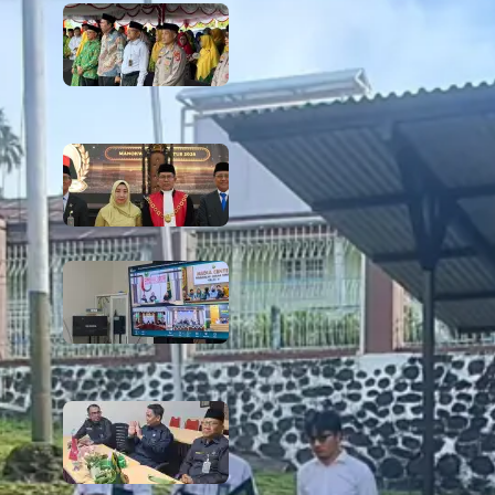
666 Tahun Cahaya Islam di Tanah
Papua! Ketua PTA Papua Barat Hadiri
Peringatan Bersejarah Bersama
Tokoh Agama dan Pemerintah
6 August 2026
PTA Papua Barat Hadiri Pelantikan
WKPT Papua Barat
6 August 2026
Rapat Berkala Umum serta Monev
Kinerja Kepaniteraan Pengadilan
Agama Sewilayah Hukum PTA Papua
Barat Bulan Agustus
5 August 2026
PTA Papua Barat Hadiri Forum
Konsultasi Publik (FKP) Tahun 2026
Secara Virtual
5 August 2026