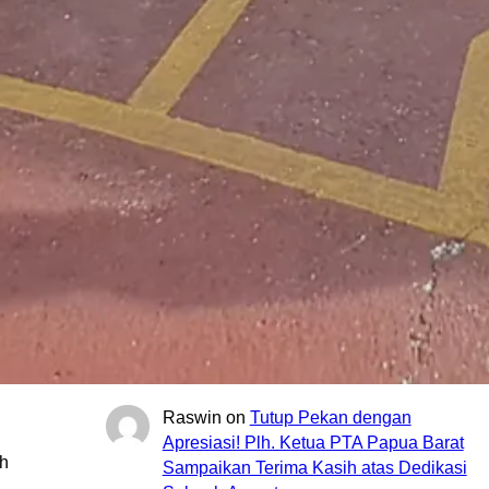
menjunjung tinggi integritas untuk kemajuan
Pengadilan Tinggi Agama Papua Barat,
Raswin
on
PTA Papua Barat Hadiri
Forum Konsultasi Publik (FKP) Tahun
2026 Secara Virtual
5 August 2026
Luar Biasa….
Raswin
on
Bimbingan Teknis Pelatihan
Singkat Eksekusi Perdata & Rapat
Koordinasi Bagi Aparatur Peradilan
Agama Sewilayah PTA Papua Barat
1 August 2026
Semoga bermanfaat buat Aparatur
Pengadilan di Wilayah PTA PAPUA BARAT
Raswin
on
Tutup Pekan dengan
Apresiasi! Plh. Ketua PTA Papua Barat
eh
Sampaikan Terima Kasih atas Dedikasi