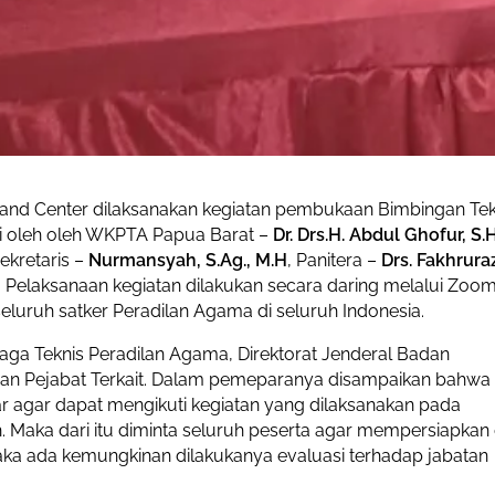
nd Center dilaksanakan kegiatan pembukaan Bimbingan Tek
ri oleh oleh WKPTA Papua Barat –
Dr. Drs.H. Abdul Ghofur, S.H
Sekretaris –
Nurmansyah, S.Ag., M.H
, Panitera –
Drs. Fakhruraz
. Pelaksanaan kegiatan dilakukan secara daring melalui Zoo
 seluruh satker Peradilan Agama di seluruh Indonesia.
aga Teknis Peradilan Agama, Direktorat Jenderal Badan
an Pejabat Terkait. Dalam pemeparanya disampaikan bahwa
r agar dapat mengikuti kegiatan yang dilaksanakan pada
Maka dari itu diminta seluruh peserta agar mempersiapkan d
aka ada kemungkinan dilakukanya evaluasi terhadap jabatan