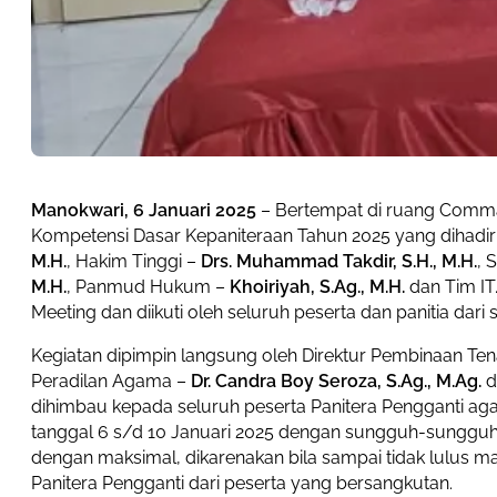
Manokwari, 6 Januari 2025
– Bertempat di ruang Comma
Kompetensi Dasar Kepaniteraan Tahun 2025 yang dihadi
M.H.
, Hakim Tinggi –
Drs. Muhammad Takdir, S.H., M.H.
, 
M.H.
, Panmud Hukum –
Khoiriyah, S.Ag., M.H.
dan Tim IT
Meeting dan diikuti oleh seluruh peserta dan panitia dari
Kegiatan dipimpin langsung oleh Direktur Pembinaan Ten
Peradilan Agama –
Dr. Candra Boy Seroza, S.Ag., M.Ag.
d
dihimbau kepada seluruh peserta Panitera Pengganti aga
tanggal 6 s/d 10 Januari 2025 dengan sungguh-sungguh. 
dengan maksimal, dikarenakan bila sampai tidak lulus m
Panitera Pengganti dari peserta yang bersangkutan.