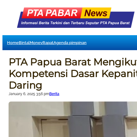
Home
Bintal
Monev
Rapat
Agenda pimpinan
PTA Papua Barat Mengik
Kompetensi Dasar Kepanit
Daring
January 6, 2025 3:56 pm
Berita