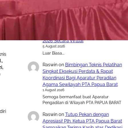
meningkatkan kinerja terbaik dengan tetap
menjunjung tinggi integritas untuk kemajuan
Pengadilan Tinggi Agama Papua Barat,
Raswin
on
PTA Papua Barat Hadiri
Forum Konsultasi Publik (FKP) Tahun
2026 Secara Virtual
5 August 2026
Luar Biasa….
nis
.,
Raswin
on
Bimbingan Teknis Pelatihan
i,
Singkat Eksekusi Perdata & Rapat
m
Koordinasi Bagi Aparatur Peradilan
Agama Sewilayah PTA Papua Barat
1 August 2026
Semoga bermanfaat buat Aparatur
Pengadilan di Wilayah PTA PAPUA BARAT
iri
Raswin
on
Tutup Pekan dengan
Apresiasi! Plh. Ketua PTA Papua Barat
Sampaikan Terima Kasih atas Dedikasi