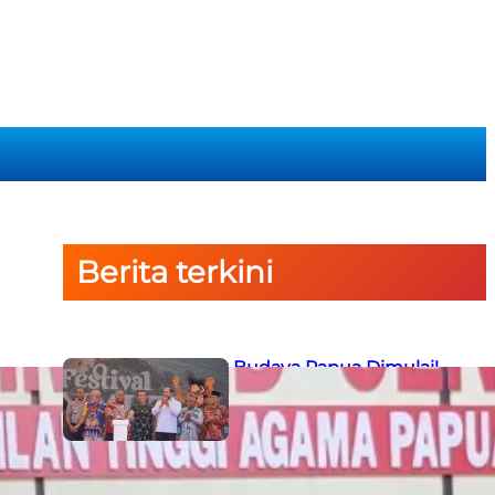
Berita terkini
Semarak Budaya Papua Dimulai!
Ketua PTA Papua Barat Hadiri
Pembukaan Festival Raimuti di
Manokwari
6 August 2026