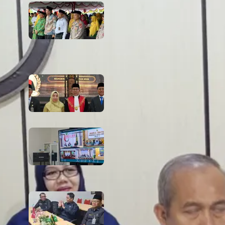
666 Tahun Cahaya Islam di Tanah
Papua! Ketua PTA Papua Barat
Hadiri Peringatan Bersejarah
Bersama Tokoh Agama dan
Pemerintah
6 August 2026
PTA Papua Barat Hadiri Pelantikan
WKPT Papua Barat
6 August 2026
Rapat Berkala Umum serta Monev
Kinerja Kepaniteraan Pengadilan
Agama Sewilayah Hukum PTA
Papua Barat Bulan Agustus
5 August 2026
PTA Papua Barat Hadiri Forum
Konsultasi Publik (FKP) Tahun 2026
Secara Virtual