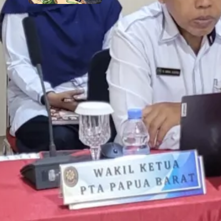
5 August 2026
Komentar Terakhir
Raswin
on
Rapat Berkala Umum serta
Monev Kinerja Kepaniteraan
Pengadilan Agama Sewilayah Hukum
PTA Papua Barat Bulan Agustus
6 August 2026
Semoga Lebih meningkatkan kinerja
Akram
on
Rapat Berkala Umum serta
Monev Kinerja Kepaniteraan
Pengadilan Agama Sewilayah Hukum
PTA Papua Barat Bulan Agustus
6 August 2026
Kobarkan semangat untuk tetap