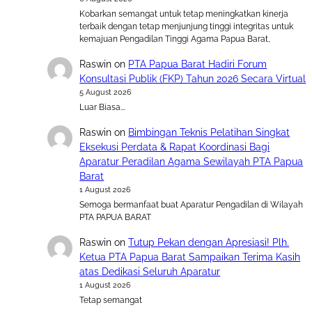
Kobarkan semangat untuk tetap meningkatkan kinerja
terbaik dengan tetap menjunjung tinggi integritas untuk
kemajuan Pengadilan Tinggi Agama Papua Barat,
Raswin
on
PTA Papua Barat Hadiri Forum
Konsultasi Publik (FKP) Tahun 2026 Secara Virtual
5 August 2026
Luar Biasa….
Raswin
on
Bimbingan Teknis Pelatihan Singkat
Eksekusi Perdata & Rapat Koordinasi Bagi
Aparatur Peradilan Agama Sewilayah PTA Papua
Barat
1 August 2026
Semoga bermanfaat buat Aparatur Pengadilan di Wilayah
PTA PAPUA BARAT
Raswin
on
Tutup Pekan dengan Apresiasi! Plh.
Ketua PTA Papua Barat Sampaikan Terima Kasih
atas Dedikasi Seluruh Aparatur
1 August 2026
Tetap semangat