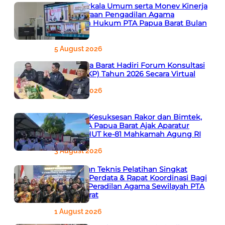
Rapat Berkala Umum serta Monev Kinerja
Kepaniteraan Pengadilan Agama
Sewilayah Hukum PTA Papua Barat Bulan
Agustus
5 August 2026
PTA Papua Barat Hadiri Forum Konsultasi
Publik (FKP) Tahun 2026 Secara Virtual
5 August 2026
Apresiasi Kesuksesan Rakor dan Bimtek,
Ketua PTA Papua Barat Ajak Aparatur
Siapkan HUT ke-81 Mahkamah Agung RI
3 August 2026
Bimbingan Teknis Pelatihan Singkat
Eksekusi Perdata & Rapat Koordinasi Bagi
Aparatur Peradilan Agama Sewilayah PTA
Papua Barat
1 August 2026