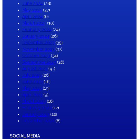
June 2024
(28)
May 2024
(27)
April 2024
(6)
March 2024
(10)
February 2024
(24)
January 2024
(26)
December 2023
(35)
November 2023
(37)
October 2023
(34)
September 2023
(26)
August 2023
(41)
July 2023
(26)
June 2023
(16)
May 2023
(19)
April 2023
(9)
March 2023
(16)
February 2023
(12)
January 2023
(22)
December 2022
(8)
SOCIAL MEDIA