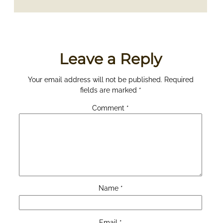
Leave a Reply
Your email address will not be published.
Required
fields are marked
*
Comment
*
Name
*
Email
*