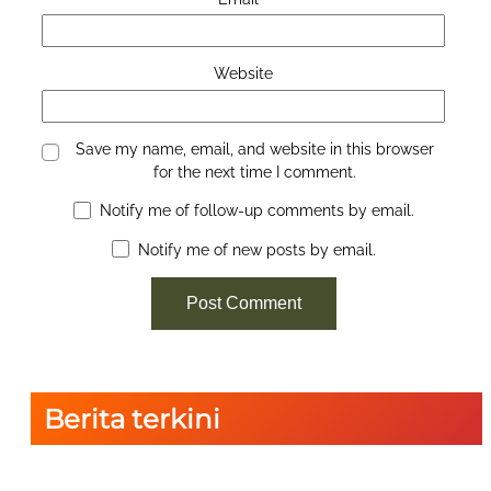
Website
Save my name, email, and website in this browser
for the next time I comment.
Notify me of follow-up comments by email.
Notify me of new posts by email.
Berita terkini