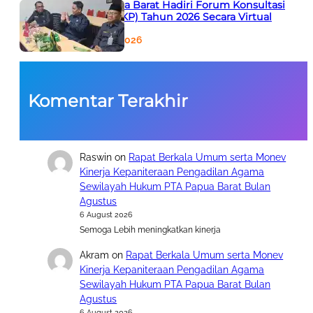
PTA Papua Barat Hadiri Forum Konsultasi
Publik (FKP) Tahun 2026 Secara Virtual
5 August 2026
Komentar Terakhir
Raswin
on
Rapat Berkala Umum serta Monev
Kinerja Kepaniteraan Pengadilan Agama
Sewilayah Hukum PTA Papua Barat Bulan
Agustus
6 August 2026
Semoga Lebih meningkatkan kinerja
Akram
on
Rapat Berkala Umum serta Monev
Kinerja Kepaniteraan Pengadilan Agama
Sewilayah Hukum PTA Papua Barat Bulan
Agustus
6 August 2026