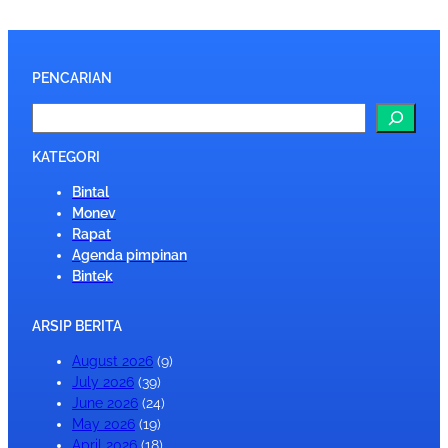
PENCARIAN
S
e
a
KATEGORI
r
Bintal
c
Monev
h
Rapat
Agenda pimpinan
Bintek
ARSIP BERITA
August 2026
(9)
July 2026
(39)
June 2026
(24)
May 2026
(19)
April 2026
(18)