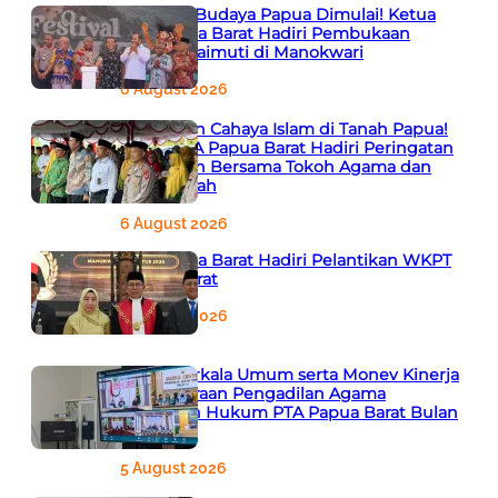
Semarak Budaya Papua Dimulai! Ketua
PTA Papua Barat Hadiri Pembukaan
Festival Raimuti di Manokwari
6 August 2026
666 Tahun Cahaya Islam di Tanah Papua!
Ketua PTA Papua Barat Hadiri Peringatan
Bersejarah Bersama Tokoh Agama dan
Pemerintah
6 August 2026
PTA Papua Barat Hadiri Pelantikan WKPT
Papua Barat
6 August 2026
Rapat Berkala Umum serta Monev Kinerja
Kepaniteraan Pengadilan Agama
Sewilayah Hukum PTA Papua Barat Bulan
Agustus
5 August 2026