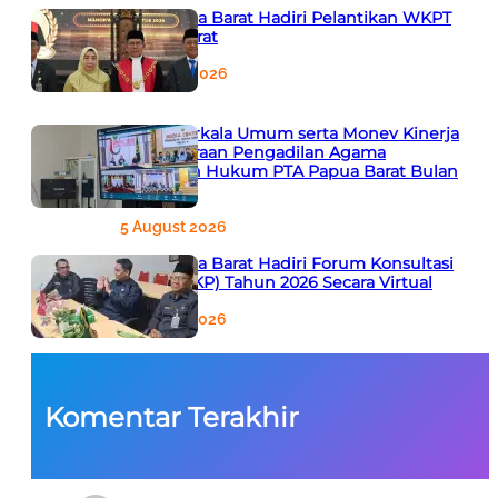
PTA Papua Barat Hadiri Pelantikan WKPT
Papua Barat
6 August 2026
Rapat Berkala Umum serta Monev Kinerja
Kepaniteraan Pengadilan Agama
Sewilayah Hukum PTA Papua Barat Bulan
Agustus
5 August 2026
PTA Papua Barat Hadiri Forum Konsultasi
Publik (FKP) Tahun 2026 Secara Virtual
5 August 2026
Komentar Terakhir