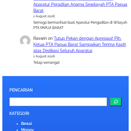
Aparatur Peradilan Agama Sewilayah PTA Papua
Barat
1 August 2026
Semoga bermanfaat buat Aparatur Pengadilan di Wilayah
PTA PAPUA BARAT
Raswin
on
Tutup Pekan dengan Apresiasi! Plh.
Ketua PTA Papua Barat Sampaikan Terima Kasih
atas Dedikasi Seluruh Aparatur
1 August 2026
Tetap semangat
PENCARIAN
S
e
a
KATEGORI
r
Bintal
c
Monev
h