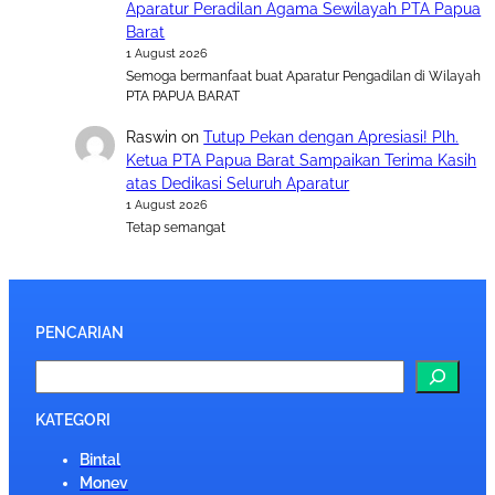
Aparatur Peradilan Agama Sewilayah PTA Papua
Barat
1 August 2026
Semoga bermanfaat buat Aparatur Pengadilan di Wilayah
PTA PAPUA BARAT
Raswin
on
Tutup Pekan dengan Apresiasi! Plh.
Ketua PTA Papua Barat Sampaikan Terima Kasih
atas Dedikasi Seluruh Aparatur
1 August 2026
Tetap semangat
PENCARIAN
S
e
a
KATEGORI
r
Bintal
c
Monev
h