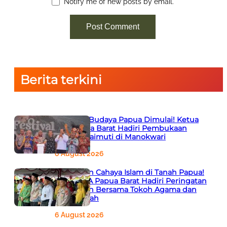
Notify me of new posts by email.
Berita terkini
Semarak Budaya Papua Dimulai! Ketua
PTA Papua Barat Hadiri Pembukaan
Festival Raimuti di Manokwari
6 August 2026
666 Tahun Cahaya Islam di Tanah Papua!
Ketua PTA Papua Barat Hadiri Peringatan
Bersejarah Bersama Tokoh Agama dan
Pemerintah
6 August 2026