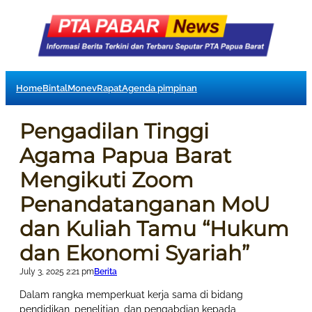
Home
Bintal
Monev
Rapat
Agenda pimpinan
Pengadilan Tinggi
Agama Papua Barat
Mengikuti Zoom
Penandatanganan MoU
dan Kuliah Tamu “Hukum
dan Ekonomi Syariah”
July 3, 2025 2:21 pm
Berita
Dalam rangka memperkuat kerja sama di bidang
pendidikan, penelitian, dan pengabdian kepada