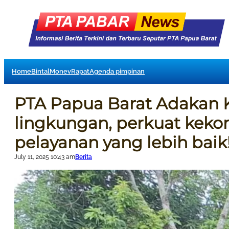
Home
Bintal
Monev
Rapat
Agenda pimpinan
PTA Papua Barat Adakan Ke
lingkungan, perkuat kek
pelayanan yang lebih baik
July 11, 2025 10:43 am
Berita