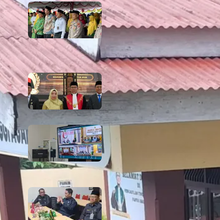
666 Tahun Cahaya Islam di Tanah
Papua! Ketua PTA Papua Barat
Hadiri Peringatan Bersejarah
Bersama Tokoh Agama dan
Pemerintah
6 August 2026
PTA Papua Barat Hadiri Pelantikan
WKPT Papua Barat
6 August 2026
Rapat Berkala Umum serta Monev
Kinerja Kepaniteraan Pengadilan
Agama Sewilayah Hukum PTA
Papua Barat Bulan Agustus
5 August 2026
PTA Papua Barat Hadiri Forum
Konsultasi Publik (FKP) Tahun 2026
Secara Virtual