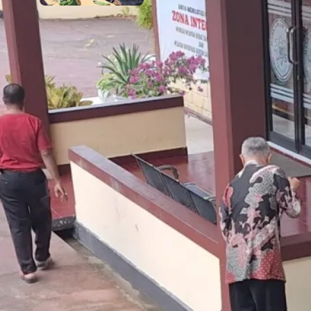
5 August 2026
Komentar Terakhir
Raswin
on
Rapat Berkala Umum serta
Monev Kinerja Kepaniteraan
Pengadilan Agama Sewilayah Hukum
PTA Papua Barat Bulan Agustus
6 August 2026
Semoga Lebih meningkatkan kinerja
Akram
on
Rapat Berkala Umum serta
Monev Kinerja Kepaniteraan
Pengadilan Agama Sewilayah Hukum
PTA Papua Barat Bulan Agustus
6 August 2026
Kobarkan semangat untuk tetap