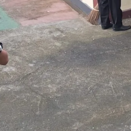
meningkatkan kinerja terbaik dengan tetap
menjunjung tinggi integritas untuk kemajuan
Pengadilan Tinggi Agama Papua Barat,
Raswin
on
PTA Papua Barat Hadiri
Forum Konsultasi Publik (FKP) Tahun
2026 Secara Virtual
5 August 2026
Luar Biasa….
Raswin
on
Bimbingan Teknis Pelatihan
Singkat Eksekusi Perdata & Rapat
Koordinasi Bagi Aparatur Peradilan
Agama Sewilayah PTA Papua Barat
1 August 2026
Semoga bermanfaat buat Aparatur
Pengadilan di Wilayah PTA PAPUA BARAT
Raswin
on
Tutup Pekan dengan
Apresiasi! Plh. Ketua PTA Papua Barat
Sampaikan Terima Kasih atas Dedikasi