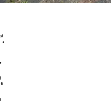
at
atu
n
an
i
di
g