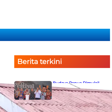
Berita terkini
Semarak Budaya Papua Dimulai!
Ketua PTA Papua Barat Hadiri
Pembukaan Festival Raimuti di
Manokwari
6 August 2026