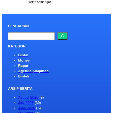
Tetap semangat
PENCARIAN
S
e
a
KATEGORI
r
Bintal
c
Monev
h
Rapat
Agenda pimpinan
Bintek
ARSIP BERITA
August 2026
(9)
July 2026
(39)
June 2026
(24)