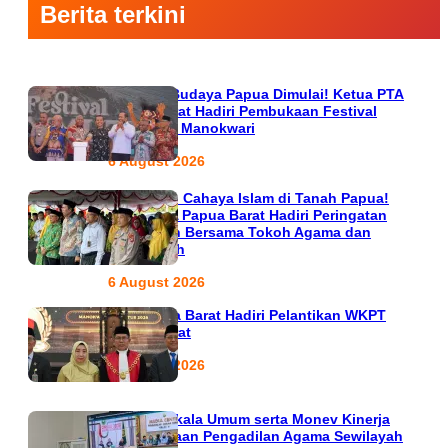
Berita terkini
Semarak Budaya Papua Dimulai! Ketua PTA
Papua Barat Hadiri Pembukaan Festival
Raimuti di Manokwari
6 August 2026
666 Tahun Cahaya Islam di Tanah Papua!
Ketua PTA Papua Barat Hadiri Peringatan
Bersejarah Bersama Tokoh Agama dan
Pemerintah
6 August 2026
PTA Papua Barat Hadiri Pelantikan WKPT
Papua Barat
6 August 2026
Rapat Berkala Umum serta Monev Kinerja
Kepaniteraan Pengadilan Agama Sewilayah