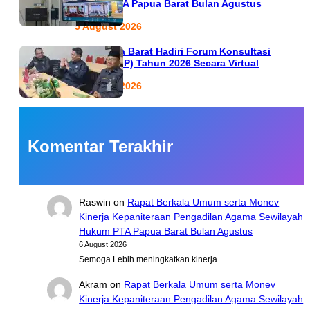
Hukum PTA Papua Barat Bulan Agustus
5 August 2026
PTA Papua Barat Hadiri Forum Konsultasi
Publik (FKP) Tahun 2026 Secara Virtual
5 August 2026
Komentar Terakhir
Raswin
on
Rapat Berkala Umum serta Monev
Kinerja Kepaniteraan Pengadilan Agama Sewilayah
Hukum PTA Papua Barat Bulan Agustus
6 August 2026
Semoga Lebih meningkatkan kinerja
Akram
on
Rapat Berkala Umum serta Monev
Kinerja Kepaniteraan Pengadilan Agama Sewilayah