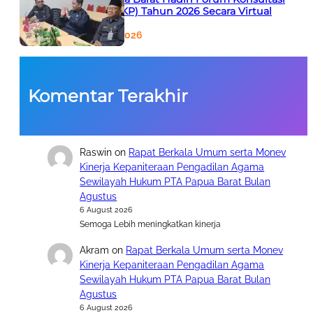
Publik (FKP) Tahun 2026 Secara Virtual
5 August 2026
Komentar Terakhir
Raswin
on
Rapat Berkala Umum serta Monev
Kinerja Kepaniteraan Pengadilan Agama
Sewilayah Hukum PTA Papua Barat Bulan
Agustus
6 August 2026
Semoga Lebih meningkatkan kinerja
Akram
on
Rapat Berkala Umum serta Monev
Kinerja Kepaniteraan Pengadilan Agama
Sewilayah Hukum PTA Papua Barat Bulan
Agustus
6 August 2026