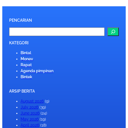
PENCARIAN
S
e
a
KATEGORI
r
Bintal
c
Monev
h
Rapat
Agenda pimpinan
Bintek
ARSIP BERITA
August 2026
(9)
July 2026
(39)
June 2026
(24)
May 2026
(19)
April 2026
(18)