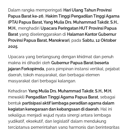
Dalam rangka memperingati
Hari Ulang Tahun Provinsi
Papua Barat ke-26
,
Hakim Tinggi Pengadilan Tinggi Agama
(PTA) Papua Barat, Yang Mulia Drs. Muhammad Takdir, S.H.,
M.H.
, menghadiri
Upacara Peringatan HUT Provinsi Papua
Barat
yang diselenggarakan di
Halaman Kantor Gubernur
Provinsi Papua Barat, Manokwari
, pada
Sabtu, 12 Oktober
2025
.
Upacara yang berlangsung dengan khidmat dan penuh
makna ini dihadiri oleh
Gubernur Papua Barat beserta
jajaran Forkopimda
, para pimpinan instansi vertikal, pejabat
daerah, tokoh masyarakat, dan berbagai elemen
masyarakat dari berbagai kalangan.
Kehadiran
Yang Mulia Drs. Muhammad Takdir, S.H., M.H.
mewakili
Pengadilan Tinggi Agama Papua Barat
, sebagai
bentuk
partisipasi aktif lembaga peradilan agama dalam
kegiatan kenegaraan dan kebangsaan di daerah.
Hal ini
sekaligus menjadi wujud nyata sinergi antara lembaga
yudikatif, eksekutif, dan legislatif dalam mendukung
terciptanya pemerintahan yang harmonis dan berintegritas