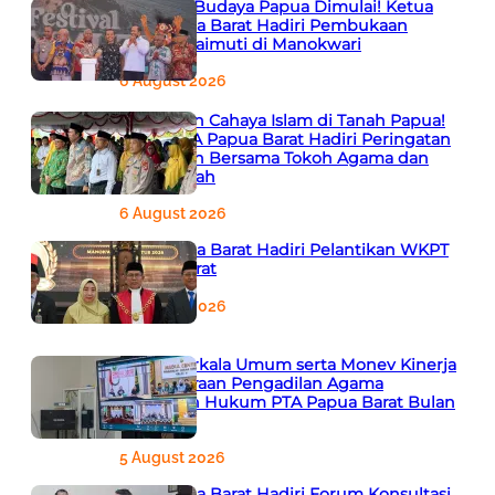
Semarak Budaya Papua Dimulai! Ketua
PTA Papua Barat Hadiri Pembukaan
Festival Raimuti di Manokwari
6 August 2026
666 Tahun Cahaya Islam di Tanah Papua!
Ketua PTA Papua Barat Hadiri Peringatan
Bersejarah Bersama Tokoh Agama dan
Pemerintah
6 August 2026
PTA Papua Barat Hadiri Pelantikan WKPT
Papua Barat
6 August 2026
Rapat Berkala Umum serta Monev Kinerja
Kepaniteraan Pengadilan Agama
Sewilayah Hukum PTA Papua Barat Bulan
Agustus
5 August 2026
PTA Papua Barat Hadiri Forum Konsultasi