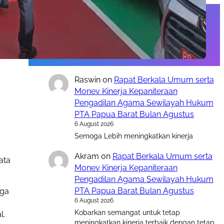
Komentar Terakhir
Raswin
on
Rapat Berkala Umum serta
Monev Kinerja Kepaniteraan
Pengadilan Agama Sewilayah Hukum
PTA Papua Barat Bulan Agustus
6 August 2026
Semoga Lebih meningkatkan kinerja
Akram
on
Rapat Berkala Umum serta
ata
Monev Kinerja Kepaniteraan
Pengadilan Agama Sewilayah Hukum
PTA Papua Barat Bulan Agustus
uga
6 August 2026
Kobarkan semangat untuk tetap
l.
meningkatkan kinerja terbaik dengan tetap