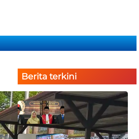
Berita terkini
PTA Papua Barat Hadiri Pelantikan
WKPT Papua Barat
6 August 2026
Rapat Berkala Umum serta Monev