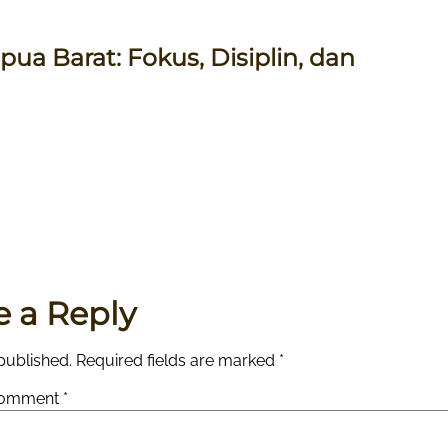
ua Barat: Fokus, Disiplin, dan
e a Reply
published.
Required fields are marked
*
omment
*