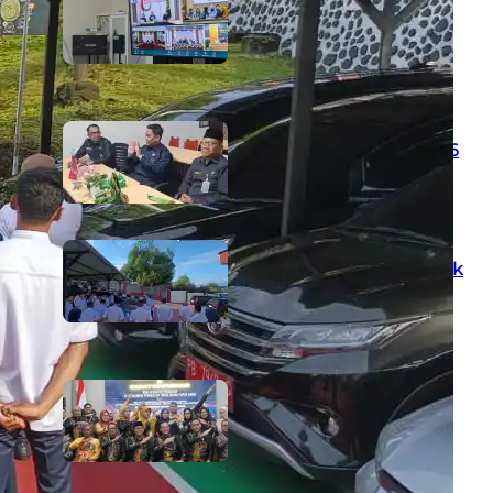
Kinerja Kepaniteraan Pengadilan
Agama Sewilayah Hukum PTA
Papua Barat Bulan Agustus
5 August 2026
PTA Papua Barat Hadiri Forum
Konsultasi Publik (FKP) Tahun 2026
Secara Virtual
5 August 2026
Apresiasi Kesuksesan Rakor dan
Bimtek, Ketua PTA Papua Barat Ajak
Aparatur Siapkan HUT ke-81
Mahkamah Agung RI
3 August 2026
Bimbingan Teknis Pelatihan
Singkat Eksekusi Perdata & Rapat
Koordinasi Bagi Aparatur Peradilan
Agama Sewilayah PTA Papua Barat
1 August 2026