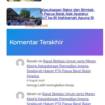
Apresiasi Kesuksesan Rakor dan Bimtek,
Ketua PTA Papua Barat Ajak Aparatur
Siapkan HUT ke-81 Mahkamah Agung RI
3 August 2026
Komentar Terakhir
Raswin
on
Rapat Berkala Umum serta Monev
Kinerja Kepaniteraan Pengadilan Agama
Sewilayah Hukum PTA Papua Barat Bulan
Agustus
6 August 2026
Semoga Lebih meningkatkan kinerja
Akram
on
Rapat Berkala Umum serta Monev
Kinerja Kepaniteraan Pengadilan Agama
Sewilayah Hukum PTA Papua Barat Bulan