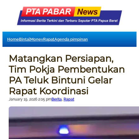
Home
Bintal
Monev
Rapat
Agenda pimpinan
Matangkan Persiapan,
Tim Pokja Pembentukan
PA Teluk Bintuni Gelar
Rapat Koordinasi
January 19, 2026 2:05 pm
Berita
, 
Rapat