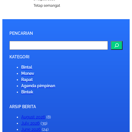
Tetap semangat
PENCARIAN
S
e
a
KATEGORI
r
Bintal
c
Monev
h
Rapat
Agenda pimpinan
Bintek
ARSIP BERITA
August 2026
(8)
July 2026
(39)
June 2026
(24)