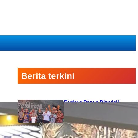
Berita terkini
Semarak Budaya Papua Dimulai!
Ketua PTA Papua Barat Hadiri
Pembukaan Festival Raimuti di
Manokwari
6 August 2026