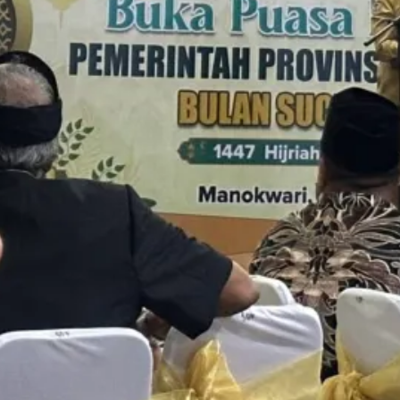
menjunjung tinggi integritas untuk kemajuan
Pengadilan Tinggi Agama Papua Barat,
Raswin
on
PTA Papua Barat Hadiri
Forum Konsultasi Publik (FKP) Tahun
2026 Secara Virtual
5 August 2026
Luar Biasa….
Raswin
on
Bimbingan Teknis Pelatihan
Singkat Eksekusi Perdata & Rapat
Koordinasi Bagi Aparatur Peradilan
Agama Sewilayah PTA Papua Barat
1 August 2026
Semoga bermanfaat buat Aparatur
Pengadilan di Wilayah PTA PAPUA BARAT
Raswin
on
Tutup Pekan dengan
Apresiasi! Plh. Ketua PTA Papua Barat
Sampaikan Terima Kasih atas Dedikasi