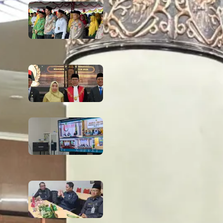
666 Tahun Cahaya Islam di Tanah
Papua! Ketua PTA Papua Barat Hadiri
Peringatan Bersejarah Bersama
Tokoh Agama dan Pemerintah
6 August 2026
PTA Papua Barat Hadiri Pelantikan
WKPT Papua Barat
6 August 2026
Rapat Berkala Umum serta Monev
Kinerja Kepaniteraan Pengadilan
Agama Sewilayah Hukum PTA Papua
Barat Bulan Agustus
5 August 2026
PTA Papua Barat Hadiri Forum
Konsultasi Publik (FKP) Tahun 2026
Secara Virtual
5 August 2026