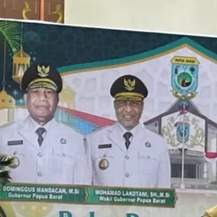
Komentar Terakhir
Raswin
on
Rapat Berkala Umum serta
Monev Kinerja Kepaniteraan Pengadilan
Agama Sewilayah Hukum PTA Papua
Barat Bulan Agustus
6 August 2026
Semoga Lebih meningkatkan kinerja
Akram
on
Rapat Berkala Umum serta
Monev Kinerja Kepaniteraan Pengadilan
Agama Sewilayah Hukum PTA Papua
Barat Bulan Agustus
6 August 2026
Kobarkan semangat untuk tetap
meningkatkan kinerja terbaik dengan tetap