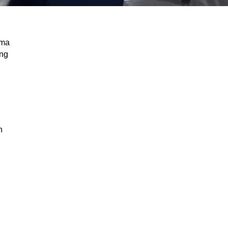
ama
ung
n