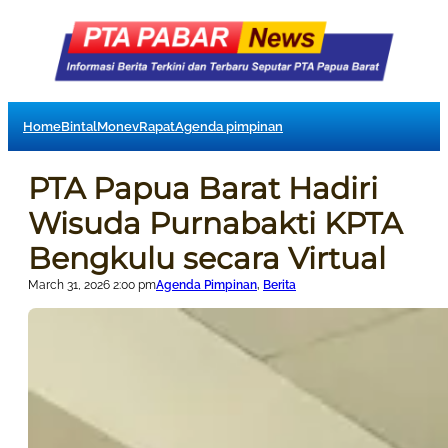
Home
Bintal
Monev
Rapat
Agenda pimpinan
PTA Papua Barat Hadiri
Wisuda Purnabakti KPTA
Bengkulu secara Virtual
March 31, 2026 2:00 pm
Agenda Pimpinan
, 
Berita