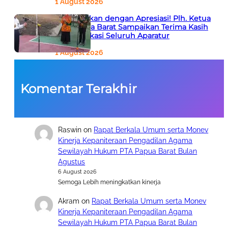
1 August 2026
Tutup Pekan dengan Apresiasi! Plh. Ketua
PTA Papua Barat Sampaikan Terima Kasih
atas Dedikasi Seluruh Aparatur
1 August 2026
Komentar Terakhir
Raswin
on
Rapat Berkala Umum serta Monev
Kinerja Kepaniteraan Pengadilan Agama
Sewilayah Hukum PTA Papua Barat Bulan
Agustus
6 August 2026
Semoga Lebih meningkatkan kinerja
Akram
on
Rapat Berkala Umum serta Monev
Kinerja Kepaniteraan Pengadilan Agama
Sewilayah Hukum PTA Papua Barat Bulan