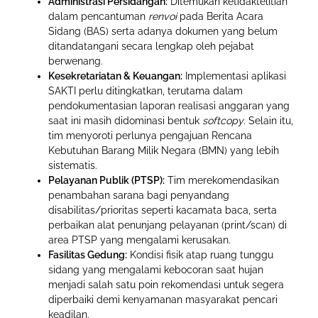
Administrasi Persidangan:
Ditemukan ketidaktelitian
dalam pencantuman
renvoi
pada Berita Acara
Sidang (BAS) serta adanya dokumen yang belum
ditandatangani secara lengkap oleh pejabat
berwenang.
Kesekretariatan & Keuangan:
Implementasi aplikasi
SAKTI perlu ditingkatkan, terutama dalam
pendokumentasian laporan realisasi anggaran yang
saat ini masih didominasi bentuk
softcopy
. Selain itu,
tim menyoroti perlunya pengajuan Rencana
Kebutuhan Barang Milik Negara (BMN) yang lebih
sistematis.
Pelayanan Publik (PTSP):
Tim merekomendasikan
penambahan sarana bagi penyandang
disabilitas/prioritas seperti kacamata baca, serta
perbaikan alat penunjang pelayanan (print/scan) di
area PTSP yang mengalami kerusakan.
Fasilitas Gedung:
Kondisi fisik atap ruang tunggu
sidang yang mengalami kebocoran saat hujan
menjadi salah satu poin rekomendasi untuk segera
diperbaiki demi kenyamanan masyarakat pencari
keadilan.