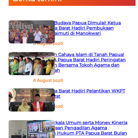
Semarak Budaya Papua Dimulai! Ketua
PTA Papua Barat Hadiri Pembukaan
Festival Raimuti di Manokwari
6 August 2026
666 Tahun Cahaya Islam di Tanah Papua!
Ketua PTA Papua Barat Hadiri Peringatan
Bersejarah Bersama Tokoh Agama dan
Pemerintah
6 August 2026
PTA Papua Barat Hadiri Pelantikan WKPT
Papua Barat
6 August 2026
Rapat Berkala Umum serta Monev Kinerja
Kepaniteraan Pengadilan Agama
Sewilayah Hukum PTA Papua Barat Bulan