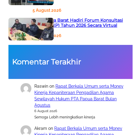
Agustus
5 August 2026
PTA Papua Barat Hadiri Forum Konsultasi
Publik (FKP) Tahun 2026 Secara Virtual
5 August 2026
Komentar Terakhir
Raswin
on
Rapat Berkala Umum serta Monev
Kinerja Kepaniteraan Pengadilan Agama
Sewilayah Hukum PTA Papua Barat Bulan
Agustus
6 August 2026
Semoga Lebih meningkatkan kinerja
Akram
on
Rapat Berkala Umum serta Monev
Kinerja Kepaniteraan Pengadilan Agama