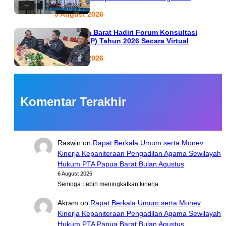
5 August 2026
PTA Papua Barat Hadiri Forum Konsultasi
Publik (FKP) Tahun 2026 Secara Virtual
5 August 2026
Komentar Terakhir
Raswin
on
Rapat Berkala Umum serta Monev
Kinerja Kepaniteraan Pengadilan Agama Sewilayah
Hukum PTA Papua Barat Bulan Agustus
6 August 2026
Semoga Lebih meningkatkan kinerja
Akram
on
Rapat Berkala Umum serta Monev
Kinerja Kepaniteraan Pengadilan Agama Sewilayah
Hukum PTA Papua Barat Bulan Agustus