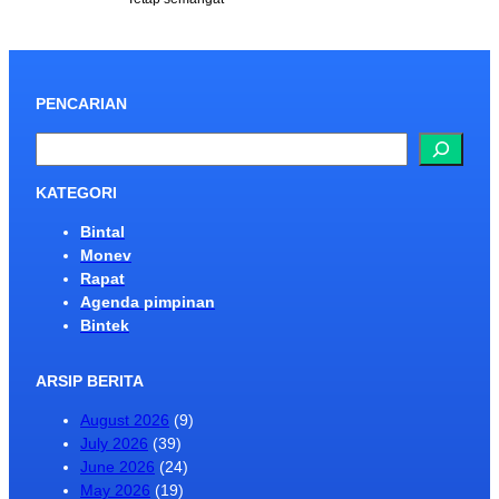
PENCARIAN
S
e
a
KATEGORI
r
Bintal
c
Monev
h
Rapat
Agenda pimpinan
Bintek
ARSIP BERITA
August 2026
(9)
July 2026
(39)
June 2026
(24)
May 2026
(19)