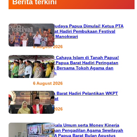
Berita terkini
Semarak Budaya Papua Dimulai! Ketua PTA
Papua Barat Hadiri Pembukaan Festival
Raimuti di Manokwari
6 August 2026
666 Tahun Cahaya Islam di Tanah Papua!
Ketua PTA Papua Barat Hadiri Peringatan
Bersejarah Bersama Tokoh Agama dan
Pemerintah
6 August 2026
PTA Papua Barat Hadiri Pelantikan WKPT
Papua Barat
6 August 2026
Rapat Berkala Umum serta Monev Kinerja
Kepaniteraan Pengadilan Agama Sewilayah
Hukum PTA Papua Barat Bulan Agustus