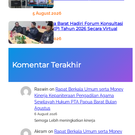
Agustus
5 August 2026
PTA Papua Barat Hadiri Forum Konsultasi
Publik (FKP) Tahun 2026 Secara Virtual
5 August 2026
Komentar Terakhir
Raswin
on
Rapat Berkala Umum serta Monev
Kinerja Kepaniteraan Pengadilan Agama
Sewilayah Hukum PTA Papua Barat Bulan
Agustus
6 August 2026
Semoga Lebih meningkatkan kinerja
Akram
on
Rapat Berkala Umum serta Monev