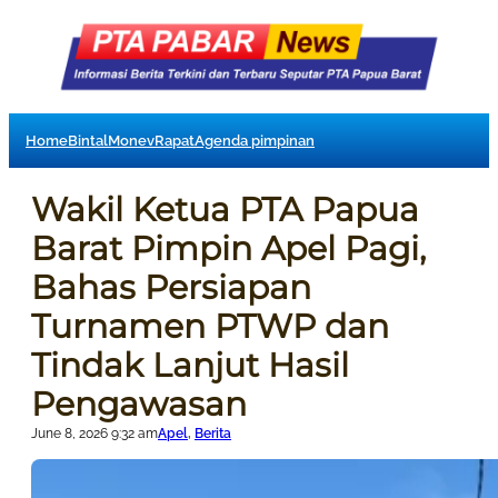
Home
Bintal
Monev
Rapat
Agenda pimpinan
Wakil Ketua PTA Papua
Barat Pimpin Apel Pagi,
Bahas Persiapan
Turnamen PTWP dan
Tindak Lanjut Hasil
Pengawasan
June 8, 2026 9:32 am
Apel
, 
Berita