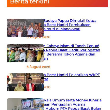
Berita terkini
Semarak Budaya Papua Dimulai! Ketua
PTA Papua Barat Hadiri Pembukaan
Festival Raimuti di Manokwari
6 August 2026
666 Tahun Cahaya Islam di Tanah Papua!
Ketua PTA Papua Barat Hadiri Peringatan
Bersejarah Bersama Tokoh Agama dan
Pemerintah
6 August 2026
PTA Papua Barat Hadiri Pelantikan WKPT
Papua Barat
6 August 2026
Rapat Berkala Umum serta Monev Kinerja
Kepaniteraan Pengadilan Agama
Sewilayah Hukum PTA Papua Barat Bulan