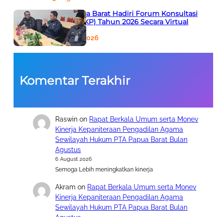
PTA Papua Barat Hadiri Forum Konsultasi
Publik (FKP) Tahun 2026 Secara Virtual
5 August 2026
Komentar Terakhir
Raswin
on
Rapat Berkala Umum serta Monev
Kinerja Kepaniteraan Pengadilan Agama
Sewilayah Hukum PTA Papua Barat Bulan
Agustus
6 August 2026
Semoga Lebih meningkatkan kinerja
Akram
on
Rapat Berkala Umum serta Monev
Kinerja Kepaniteraan Pengadilan Agama
Sewilayah Hukum PTA Papua Barat Bulan