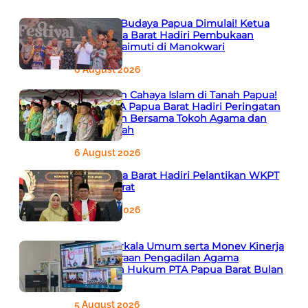
Semarak Budaya Papua Dimulai! Ketua
PTA Papua Barat Hadiri Pembukaan
Festival Raimuti di Manokwari
6 August 2026
666 Tahun Cahaya Islam di Tanah Papua!
Ketua PTA Papua Barat Hadiri Peringatan
Bersejarah Bersama Tokoh Agama dan
Pemerintah
6 August 2026
PTA Papua Barat Hadiri Pelantikan WKPT
Papua Barat
6 August 2026
Rapat Berkala Umum serta Monev Kinerja
Kepaniteraan Pengadilan Agama
Sewilayah Hukum PTA Papua Barat Bulan
Agustus
5 August 2026