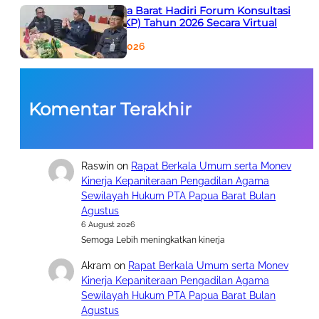
PTA Papua Barat Hadiri Forum Konsultasi
Publik (FKP) Tahun 2026 Secara Virtual
5 August 2026
Komentar Terakhir
Raswin
on
Rapat Berkala Umum serta Monev
Kinerja Kepaniteraan Pengadilan Agama
Sewilayah Hukum PTA Papua Barat Bulan
Agustus
6 August 2026
Semoga Lebih meningkatkan kinerja
Akram
on
Rapat Berkala Umum serta Monev
Kinerja Kepaniteraan Pengadilan Agama
Sewilayah Hukum PTA Papua Barat Bulan
Agustus