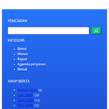
PENCARIAN
S
e
a
KATEGORI
r
Bintal
c
Monev
h
Rapat
Agenda pimpinan
Bintek
ARSIP BERITA
August 2026
(9)
July 2026
(39)
June 2026
(24)
May 2026
(19)