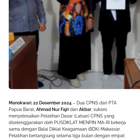
Manokwari, 22 Desember 2024
– Dua CPNS dari PTA
Papua Barat,
Ahmad Nur Fajri
dan
Akbar
, sukses
menyelesaikan Pelatihan Dasar (Latsar) CPNS yang
diselenggarakan oleh PUSDIKLAT MENPIN MA-RI bekerja
sama dengan Balai Diklat Keagamaan (BDK) Makassar.
Pelatihan berlangsung selama tiga bulan dengan empat