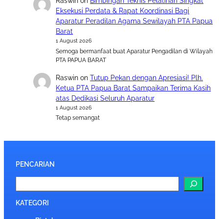
Raswin
on
Bimbingan Teknis Pelatihan Singkat
Eksekusi Perdata & Rapat Koordinasi Bagi
Aparatur Peradilan Agama Sewilayah PTA Papua
Barat
1 August 2026
Semoga bermanfaat buat Aparatur Pengadilan di Wilayah
PTA PAPUA BARAT
Raswin
on
Tutup Pekan dengan Apresiasi! Plh.
Ketua PTA Papua Barat Sampaikan Terima Kasih
atas Dedikasi Seluruh Aparatur
1 August 2026
Tetap semangat
PENCARIAN
S
e
a
KATEGORI
r