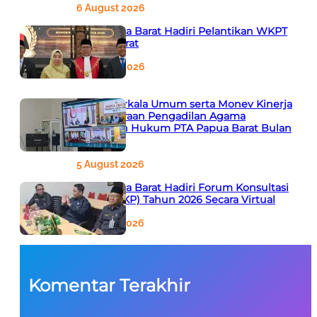
6 August 2026
PTA Papua Barat Hadiri Pelantikan WKPT
Papua Barat
6 August 2026
Rapat Berkala Umum serta Monev Kinerja
Kepaniteraan Pengadilan Agama
Sewilayah Hukum PTA Papua Barat Bulan
Agustus
5 August 2026
PTA Papua Barat Hadiri Forum Konsultasi
Publik (FKP) Tahun 2026 Secara Virtual
5 August 2026
Komentar Terakhir