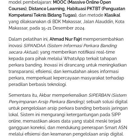
model pembelajaran:
MOOC (Massive Online Open
Courses)
,
Distance Learning
,
Habituasi PKTBT (Penguatan
Kompetensi Teknis Bidang Tugas)
, dan metode
Klasikal
yang dilaksanakan di BDK Makassar, Jalan Alauddin, Kota
Makassar, pada 15-21 Desember 2024.
Dalam pelatihan ini,
Ahmad Nur Fajri
mempersembahkan
inovasi
SIPANDAA (Sistem Informasi Perkara Banding
secara Aktual),
yang memberikan notifikasi real-time
kepada para pihak melalui WhatsApp terkait tahapan
perkara banding. Inovasi ini dirancang untuk meningkatkan
transparansi, efisiensi, dan kemudahan akses informasi
perkara, memperkuat kepercayaan masyarakat terhadap
peradilan berbasis teknologi.
Sementara itu, Akbar memperkenalkan
SIPERBAN (Sistem
Penyimpanan Arsip Perkara Banding)
, sebuah solusi digital
untuk pengelolaan arsip perkara banding berbasis jaringan
lokal. Sistem ini mengurangi ketergantungan pada SIPP
online, memastikan akses data yang stabil meski terjadi
gangguan koneksi, dan mendukung penerapan Smart ASN
melalui efisiensi dan keamanan pengelolaan arsip digital.