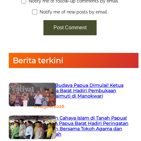
Notify me of follow-up comments by email.
Notify me of new posts by email.
Berita terkini
Semarak Budaya Papua Dimulai! Ketua
PTA Papua Barat Hadiri Pembukaan
Festival Raimuti di Manokwari
6 August 2026
666 Tahun Cahaya Islam di Tanah Papua!
Ketua PTA Papua Barat Hadiri Peringatan
Bersejarah Bersama Tokoh Agama dan
Pemerintah