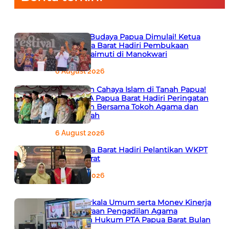
Semarak Budaya Papua Dimulai! Ketua
PTA Papua Barat Hadiri Pembukaan
Festival Raimuti di Manokwari
6 August 2026
666 Tahun Cahaya Islam di Tanah Papua!
Ketua PTA Papua Barat Hadiri Peringatan
Bersejarah Bersama Tokoh Agama dan
Pemerintah
6 August 2026
PTA Papua Barat Hadiri Pelantikan WKPT
Papua Barat
6 August 2026
Rapat Berkala Umum serta Monev Kinerja
Kepaniteraan Pengadilan Agama
Sewilayah Hukum PTA Papua Barat Bulan
Agustus