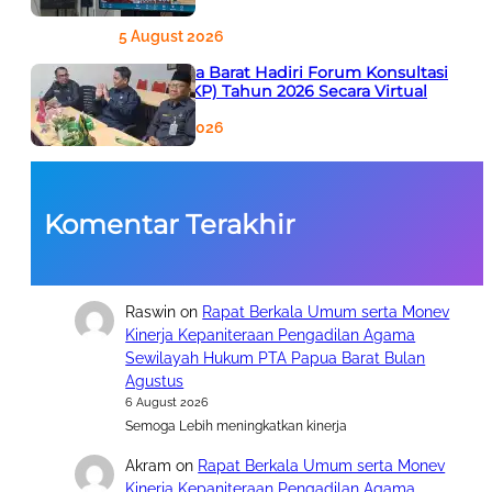
5 August 2026
PTA Papua Barat Hadiri Forum Konsultasi
Publik (FKP) Tahun 2026 Secara Virtual
5 August 2026
Komentar Terakhir
Raswin
on
Rapat Berkala Umum serta Monev
Kinerja Kepaniteraan Pengadilan Agama
Sewilayah Hukum PTA Papua Barat Bulan
Agustus
6 August 2026
Semoga Lebih meningkatkan kinerja
Akram
on
Rapat Berkala Umum serta Monev
Kinerja Kepaniteraan Pengadilan Agama