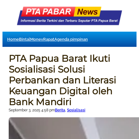
Home
Bintal
Monev
Rapat
Agenda pimpinan
PTA Papua Barat Ikuti
Sosialisasi Solusi
Perbankan dan Literasi
Keuangan Digital oleh
Bank Mandiri
September 3, 2025 4:58 pm
Berita
, 
Sosialisasi