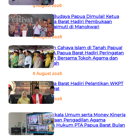
9 August 2026
Semarak Budaya Papua Dimulai! Ketua
PTA Papua Barat Hadiri Pembukaan
Festival Raimuti di Manokwari
6 August 2026
666 Tahun Cahaya Islam di Tanah Papua!
Ketua PTA Papua Barat Hadiri Peringatan
Bersejarah Bersama Tokoh Agama dan
Pemerintah
6 August 2026
PTA Papua Barat Hadiri Pelantikan WKPT
Papua Barat
6 August 2026
Rapat Berkala Umum serta Monev Kinerja
Kepaniteraan Pengadilan Agama
Sewilayah Hukum PTA Papua Barat Bulan
Agustus