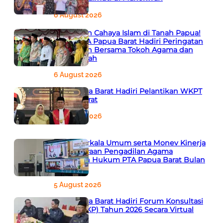
6 August 2026
666 Tahun Cahaya Islam di Tanah Papua!
Ketua PTA Papua Barat Hadiri Peringatan
Bersejarah Bersama Tokoh Agama dan
Pemerintah
6 August 2026
PTA Papua Barat Hadiri Pelantikan WKPT
Papua Barat
6 August 2026
Rapat Berkala Umum serta Monev Kinerja
Kepaniteraan Pengadilan Agama
Sewilayah Hukum PTA Papua Barat Bulan
Agustus
5 August 2026
PTA Papua Barat Hadiri Forum Konsultasi
Publik (FKP) Tahun 2026 Secara Virtual