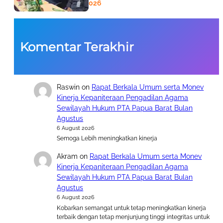
5 August 2026
Komentar Terakhir
Raswin
on
Rapat Berkala Umum serta Monev
Kinerja Kepaniteraan Pengadilan Agama
Sewilayah Hukum PTA Papua Barat Bulan
Agustus
6 August 2026
Semoga Lebih meningkatkan kinerja
Akram
on
Rapat Berkala Umum serta Monev
Kinerja Kepaniteraan Pengadilan Agama
Sewilayah Hukum PTA Papua Barat Bulan
Agustus
6 August 2026
Kobarkan semangat untuk tetap meningkatkan kinerja
terbaik dengan tetap menjunjung tinggi integritas untuk