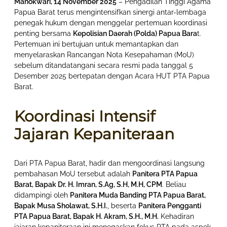
Manokwari, 14 November 2025
– Pengadilan Tinggi Agama
Papua Barat terus mengintensifkan sinergi antar-lembaga
penegak hukum dengan menggelar pertemuan koordinasi
penting bersama
Kepolisian Daerah (Polda) Papua Bara
t.
Pertemuan ini bertujuan untuk memantapkan dan
menyelaraskan Rancangan Nota Kesepahaman (MoU)
sebelum ditandatangani secara resmi pada tanggal 5
Desember 2025 bertepatan dengan Acara HUT PTA Papua
Barat.
Koordinasi Intensif
Jajaran Kepaniteraan
Dari PTA Papua Barat, hadir dan mengoordinasi langsung
pembahasan MoU tersebut adalah
Panitera PTA Papua
Barat, Bapak Dr. H. Imran, S.Ag, S.H, M.H, CPM
. Beliau
didampingi oleh
Panitera Muda Banding PTA Papua Barat,
Bapak Musa Sholawat, S.H.I.
, beserta
Panitera Pengganti
PTA Papua Barat, Bapak H. Akram, S.H., M.H.
Kehadiran