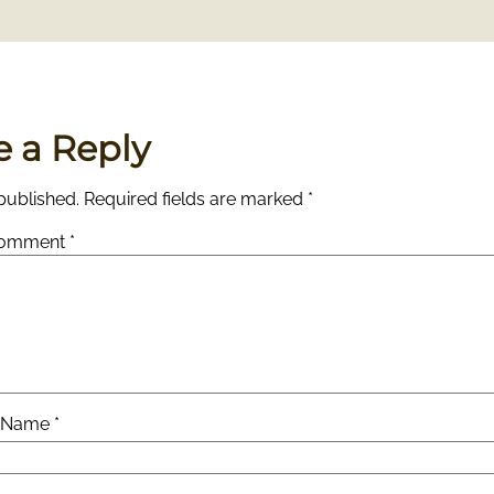
e a Reply
published.
Required fields are marked
*
omment
*
Name
*