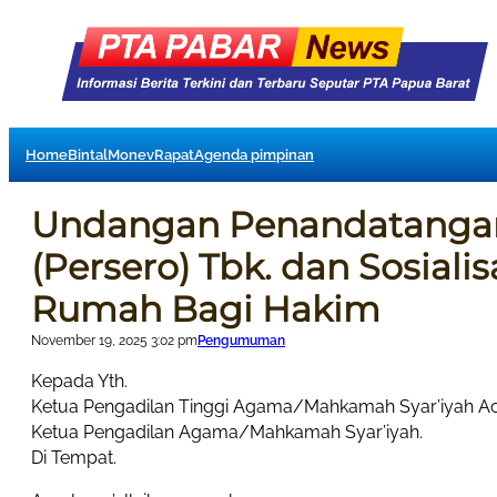
Home
Bintal
Monev
Rapat
Agenda pimpinan
Undangan Penandatangana
(Persero) Tbk. dan Sosial
Rumah Bagi Hakim
November 19, 2025 3:02 pm
Pengumuman
Kepada Yth.
Ketua Pengadilan Tinggi Agama/Mahkamah Syar’iyah Ac
Ketua Pengadilan Agama/Mahkamah Syar’iyah.
Di Tempat.