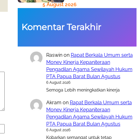
5 August 2026
Komentar Terakhir
Raswin
on
Rapat Berkala Umum serta
Monev Kinerja Kepaniteraan
Pengadilan Agama Sewilayah Hukum
PTA Papua Barat Bulan Agustus
6 August 2026
Semoga Lebih meningkatkan kinerja
Akram
on
Rapat Berkala Umum serta
Monev Kinerja Kepaniteraan
Pengadilan Agama Sewilayah Hukum
PTA Papua Barat Bulan Agustus
6 August 2026
Kobarkan semangat untuk tetap