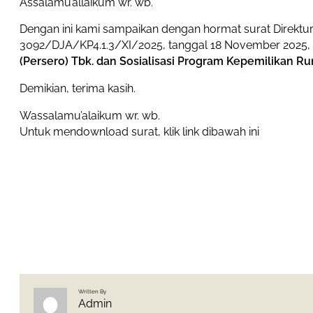
Assalamu’allaikum wr. wb.
Dengan ini kami sampaikan dengan hormat surat Direktu
3092/DJA/KP4.1.3/XI/2025, tanggal 18 November 2025, 
(Persero) Tbk. dan Sosialisasi Program Kepemilikan R
Demikian, terima kasih.
Wassalamu’alaikum wr. wb.
Untuk mendownload surat, klik link dibawah ini
Written By
Admin