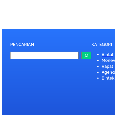
PENCARIAN
KATEGORI
S
Bintal
e
Mone
a
Rapat
r
Agend
c
Bintek
h