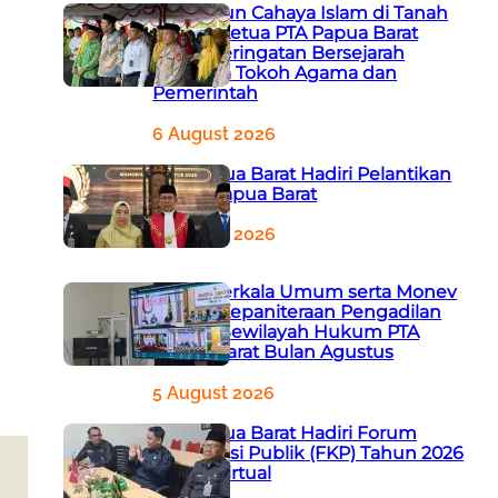
666 Tahun Cahaya Islam di Tanah
Papua! Ketua PTA Papua Barat
Hadiri Peringatan Bersejarah
Bersama Tokoh Agama dan
Pemerintah
6 August 2026
PTA Papua Barat Hadiri Pelantikan
WKPT Papua Barat
6 August 2026
Rapat Berkala Umum serta Monev
Kinerja Kepaniteraan Pengadilan
Agama Sewilayah Hukum PTA
Papua Barat Bulan Agustus
5 August 2026
PTA Papua Barat Hadiri Forum
Konsultasi Publik (FKP) Tahun 2026
Secara Virtual