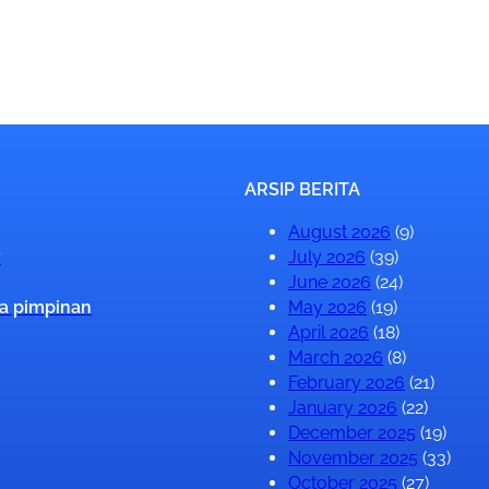
ARSIP BERITA
August 2026
(9)
v
July 2026
(39)
June 2026
(24)
a pimpinan
May 2026
(19)
April 2026
(18)
March 2026
(8)
February 2026
(21)
January 2026
(22)
December 2025
(19)
November 2025
(33)
October 2025
(27)