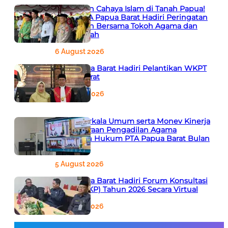
666 Tahun Cahaya Islam di Tanah Papua!
Ketua PTA Papua Barat Hadiri Peringatan
Bersejarah Bersama Tokoh Agama dan
Pemerintah
6 August 2026
PTA Papua Barat Hadiri Pelantikan WKPT
Papua Barat
6 August 2026
Rapat Berkala Umum serta Monev Kinerja
Kepaniteraan Pengadilan Agama
Sewilayah Hukum PTA Papua Barat Bulan
Agustus
5 August 2026
PTA Papua Barat Hadiri Forum Konsultasi
Publik (FKP) Tahun 2026 Secara Virtual
5 August 2026