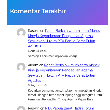
Komentar Terakhir
Raswin
on
Rapat Berkala Umum serta Monev
Kinerja Kepaniteraan Pengadilan Agama
Sewilayah Hukum PTA Papua Barat Bulan
Agustus
6 August 2026
Semoga Lebih meningkatkan kinerja
Akram
on
Rapat Berkala Umum serta Monev
Kinerja Kepaniteraan Pengadilan Agama
Sewilayah Hukum PTA Papua Barat Bulan
Agustus
6 August 2026
Kobarkan semangat untuk tetap meningkatkan kinerja
terbaik dengan tetap menjunjung tinggi integritas untuk
kemajuan Pengadilan Tinggi Agama Papua Barat,
Raswin
on
PTA Papua Barat Hadiri Forum