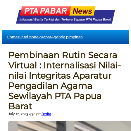
Home
Bintal
Monev
Rapat
Agenda pimpinan
Pembinaan Rutin Secara
Virtual : Internalisasi Nilai-
nilai Integritas Aparatur
Pengadilan Agama
Sewilayah PTA Papua
Barat
July 12, 2023 4:30 pm
Berita