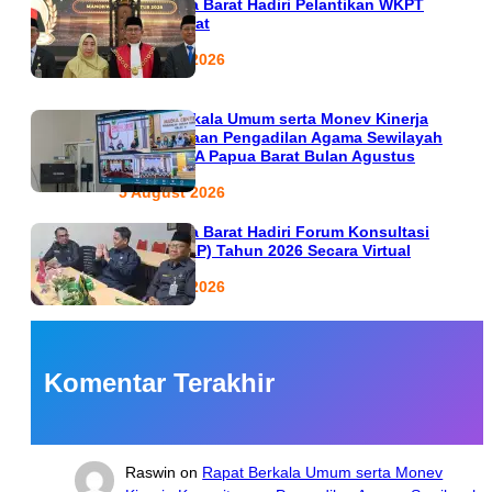
PTA Papua Barat Hadiri Pelantikan WKPT
Papua Barat
6 August 2026
Rapat Berkala Umum serta Monev Kinerja
Kepaniteraan Pengadilan Agama Sewilayah
Hukum PTA Papua Barat Bulan Agustus
5 August 2026
PTA Papua Barat Hadiri Forum Konsultasi
Publik (FKP) Tahun 2026 Secara Virtual
5 August 2026
Komentar Terakhir
Raswin
on
Rapat Berkala Umum serta Monev