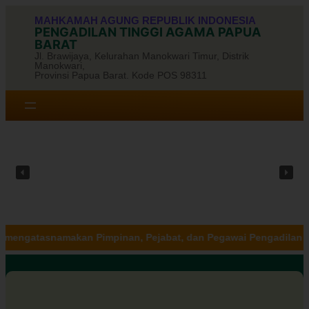
Skip
MAHKAMAH AGUNG REPUBLIK INDONESIA
to
PENGADILAN TINGGI AGAMA PAPUA
content
BARAT
Jl. Brawijaya, Kelurahan Manokwari Timur, Distrik
Manokwari,
Provinsi Papua Barat. Kode POS 98311
, Pejabat, dan Pegawai Pengadilan Tinggi Agama Papua Barat. P