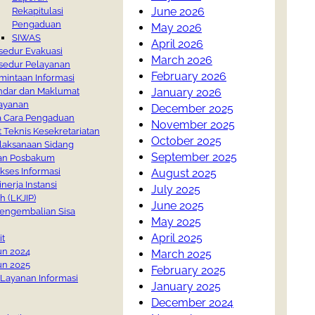
June 2026
Rekapitulasi
Pengaduan
May 2026
SIWAS
April 2026
sedur Evakuasi
March 2026
sedur Pelayanan
February 2026
mintaan Informasi
January 2026
ndar dan Maklumat
ayanan
December 2025
a Cara Pengaduan
November 2025
t Teknis Kesekretariatan
October 2025
laksanaan Sidang
September 2025
an Posbakum
kses Informasi
August 2025
nerja Instansi
July 2025
h (LKJIP)
June 2025
engembalian Sisa
May 2025
April 2025
it
un 2024
March 2025
un 2025
February 2025
Layanan Informasi
January 2025
December 2024