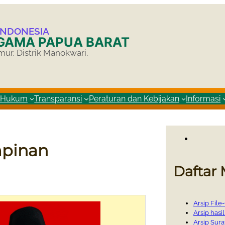
INDONESIA
AGAMA PAPUA BARAT
mur, Distrik Manokwari,
i Hukum
Transparansi
Peraturan dan Kebijakan
Informasi
mpinan
Daftar
Arsip File
Arsip hasil
Arsip Sura