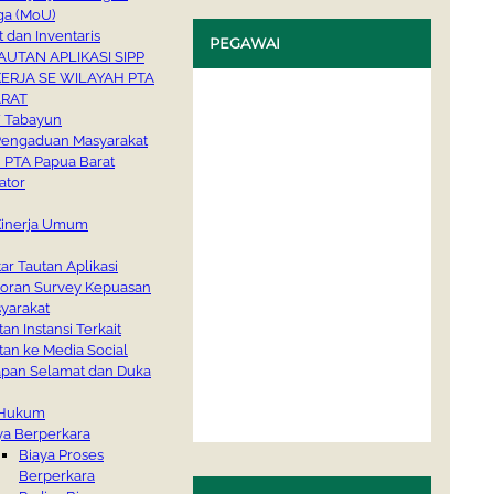
h
ga (MoU)
t dan Inventaris
PEGAWAI
AUTAN APLIKASI SIPP
ERJA SE WILAYAH PTA
ARAT
/ Tabayun
Pengaduan Masyarakat
 PTA Papua Barat
ator
 Kinerja Umum
tar Tautan Aplikasi
oran Survey Kepuasan
yarakat
tan Instansi Terkait
tan ke Media Social
pan Selamat dan Duka
 Hukum
ya Berperkara
Biaya Proses
Berperkara