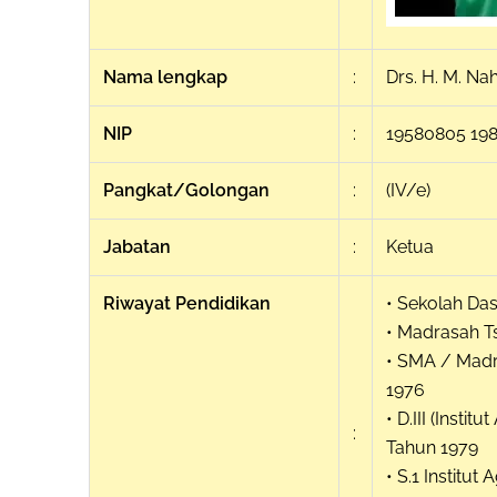
Nama lengkap
:
Drs. H. M. Nah
NIP
:
19580805 198
Pangkat/Golongan
:
(IV/e)
Jabatan
:
Ketua
Riwayat Pendidikan
• Sekolah Da
• Madrasah T
• SMA / Madr
1976
• D.III (Inst
:
Tahun 1979
• S.1 Institu