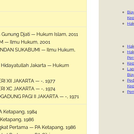
Bia
Kep
Hak
 Gunung Djati — Hukum Islam,
2011
AM — Ilmu Hukum,
2001
Hak
NDAN SUKABUMI — Ilmu Hukum,
Hak
Per
Kep
f Hidayatullah Jakarta — Hukum
Lap
Bia
I XII JAKARTA — -,
1977
Ped
Kep
RI XC JAKARTA — -,
1974
Pe
GADUNG PAGI II JAKARTA — -,
1971
A Ketapang,
1984
 Ketapang,
1986
gkat Pertama — PA Ketapang,
1986