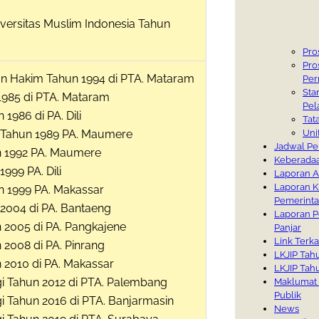
niversitas Muslim Indonesia Tahun
Pro
Pro
n Hakim Tahun 1994 di PTA. Mataram
Per
Sta
1985 di PTA. Mataram
Pel
1986 di PA. Dili
Tat
a Tahun 1989 PA. Maumere
Uni
Jadwal Pe
n 1992 PA. Maumere
Keberada
1999 PA. Dili
Laporan A
Laporan Ki
n 1999 PA. Makassar
Pemerinta
 2004 di PA. Bantaeng
Laporan P
n 2005 di PA. Pangkajene
Panjar
Link Terka
 2008 di PA. Pinrang
LKJIP Tah
 2010 di PA. Makassar
LKJIP Tah
gi Tahun 2012 di PTA. Palembang
Maklumat 
Publik
i Tahun 2016 di PTA. Banjarmasin
News