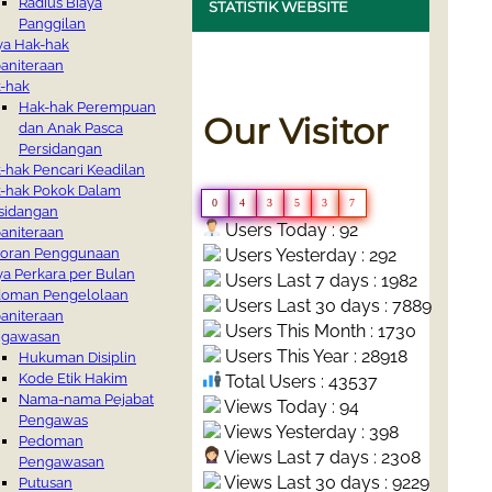
Radius Biaya
STATISTIK WEBSITE
Panggilan
ya Hak-hak
aniteraan
-hak
Hak-hak Perempuan
Our Visitor
dan Anak Pasca
Persidangan
-hak Pencari Keadilan
-hak Pokok Dalam
0
4
3
5
3
7
sidangan
Users Today : 92
aniteraan
Users Yesterday : 292
oran Penggunaan
ya Perkara per Bulan
Users Last 7 days : 1982
oman Pengelolaan
Users Last 30 days : 7889
aniteraan
Users This Month : 1730
ngawasan
Users This Year : 28918
Hukuman Disiplin
Kode Etik Hakim
Total Users : 43537
Nama-nama Pejabat
Views Today : 94
Pengawas
Views Yesterday : 398
Pedoman
Views Last 7 days : 2308
Pengawasan
Views Last 30 days : 9229
Putusan