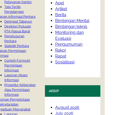
Pelayanan Kantor
Apel
Tata Tertib
Artikel
Persidangan
Berita
anan informasi Perkara
Bimbingan Mental
Delegasi Tabayun
Bimbingan teknis
Direktori Putusan
PTA Papua Barat
Monitoring dan
Penelusuran
Evaluasi
Perkara
Pengumuman
Statistik Perkara
Rakor
anan Permintaan
ormasi
Rapat
Contoh Formulir
Sosialisasi
Permintaan
Informasi
Laporan Akses
Informasi
Prosedur Keberatan
Atas Permintaan
ARSIP
Informasi
oman Pengelolaan
ekretariatan
August 2026
gaduan Masyarakat
July 2026
Laporan