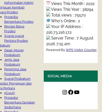
Kehormatan Hakim
Views This Month : 2022
injauan Kembali
Views This Year : 38294
kara Prodeo
Total views : 75570
Prosedur
Who's Online : 2
Berperkara Prodeo
Your IP Address :
Rincian Biaya
Prodeo
216.73.216.172
Syarat-syarat
Server Time : 7 August
Perkara Prodeo
2026 7:15 am
sbakum
Powered By
WPS Visitor Counter
Dasar Aturan
Posbakum
Jenis Jasa
Posbakum
Penerima Jasa
Posbakum
SOCIAL MEDIA
Syarat Posbakum
sedur Pengajuan dan
ya Perkara
Instagram
Facebook
YouTube
eCourt
Prosedur
Berperkara Gugatan
Sederhana
Prosedur