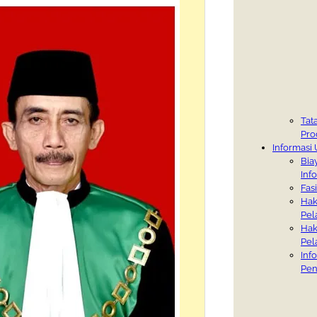
Tat
Pro
Informas
Bia
Inf
Fasi
Hak
Pel
Hak
Pel
Inf
Pen