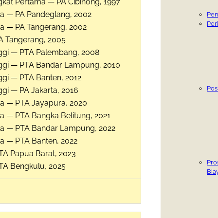
gkat Pertama — PA Cibinong,
1997
ua — PA Pandeglang,
2002
Pen
Per
ua — PA Tangerang,
2002
A Tangerang,
2005
ggi — PTA Palembang,
2008
ggi — PTA Bandar Lampung,
2010
ggi — PTA Banten,
2012
Po
ggi — PA Jakarta,
2016
ua — PTA Jayapura,
2020
ua — PTA Bangka Belitung,
2021
ua — PTA Bandar Lampung,
2022
ua — PTA Banten,
2022
TA Papua Barat,
2023
Pro
TA Bengkulu,
2025
Bia