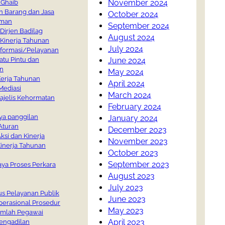
November 2024
 Ghaib
 Barang dan Jasa
October 2024
man
September 2024
Dirjen Badilag
August 2024
 Kinerja Tahunan
July 2024
nformasi/Pelayanan
June 2024
atu Pintu dan
n
May 2024
erja Tahunan
April 2024
Mediasi
March 2024
ajelis Kehormatan
February 2024
aya panggilan
January 2024
Aturan
December 2023
ksi dan Kinerja
November 2023
inerja Tahunan
October 2023
September 2023
aya Proses Perkara
August 2023
July 2023
s Pelayanan Publik
June 2023
perasional Prosedur
May 2023
Jumlah Pegawai
April 2023
engadilan