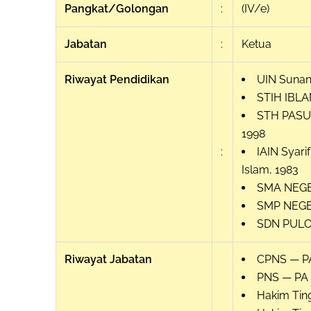
Pangkat/Golongan
:
(IV/e)
Jabatan
:
Ketua
Riwayat Pendidikan
UIN Sunan
STIH IBL
STH PASU
1998
:
IAIN Syari
Islam,
1983
SMA NEGER
SMP NEGE
SDN PULO
Riwayat Jabatan
CPNS — P
PNS — PA
Hakim Tin