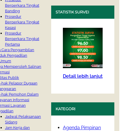
Berperkara Tingkat
Banding
STATISTIK SURVEI
Prosedur
Berperkara Tingkat
Kasasi
Prosedur
Berperkara Tingkat
Pertama
a Cara Pengambilan
duk Pengadilan
i Umum
ya Memperoleh Salinan
ormasi
Detail lebih lanjut
litas Publik
-hak Pelapor Dugaan
anggaran
-hak Pemohon Dalam
ayanan Informasi
ormasi Layanan
KATEGORI
gadilan
Jadwal Pelaksanaan
Sidang
Agenda Pimpinan
Jam Kerja dan