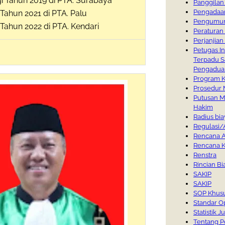
i Tahun 2019 di PTA. Surabaya
Panggilan
Pengadaan
 Tahun 2021 di PTA. Palu
Pengumu
 Tahun 2022 di PTA. Kendari
Peraturan 
Perjanjian
Petugas I
Terpadu S
Pengadua
Program K
Prosedur 
Putusan M
Hakim
Radius bi
Regulasi/
Rencana A
Rencana K
Renstra
Rincian Bi
SAKIP
SAKIP
SOP Khusu
Standar O
Statistik 
Tentang P