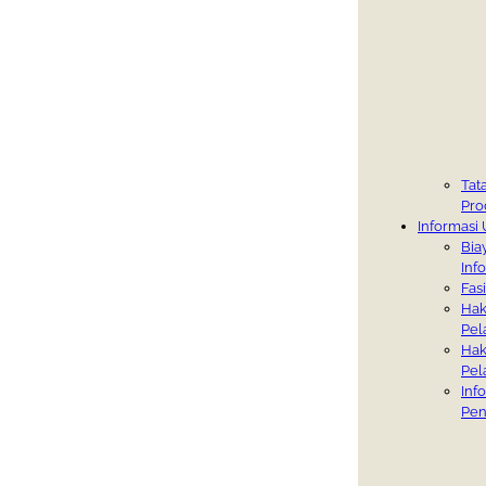
Tat
Pro
Informas
Bia
Inf
Fasi
Hak
Pel
Hak
Pel
Inf
Pen