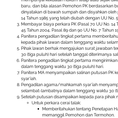
baru, dan bila alasan Pemohon PK berdasarkan bu
M
dinyatakan di bawah sumpah dan disyahkan oleh 
Dr
Dr
D
D
U
M
K
G
M
Y
14 Tahun 1985 yang telah diubah dengan UU No. 
D
D
D
Dr
Dr
D
M.
N
D
E
M
Ra
Sy
M
S
M
Dr
M
Kh
Z
S.
Ak
P
M
A
Ak
M
S
P
S
Y
H
I
Membayar biaya perkara PK (Pasal 70 UU No. 14 
45 Tahun 2004, Pasal 89 dan 90 UU No. 7 Tahun 19
Panitera pengadilan tingkat pertama memberita
kepada pihak lawan dalam tenggang waktu selamb
Pihak lawan berhak mengajukan surat jawaban 
30 (tiga puluh) hari setelah tanggal diterimanya 
Panitera pengadilan tingkat pertama mengirimka
dalam tenggang waktu 30 (tiga puluh) hari.
Panitera MA menyampaikan salinan putusan PK
syar’iah.
Pengadilan agama/mahkamah syar’iah menyampai
Drs. Muhammad Takdir,
Dr
selambat-lambatnya dalam tenggang waktu 30 (tig
S.H., M.H.
Dr. Drs Muhlas, S.H., M.H.
M
Setelah putusan disampaikan kepada para pihak m
Untuk perkara cerai talak:
Memberitahukan tentang Penetapan Har
memanggil Pemohon dan Termohon.