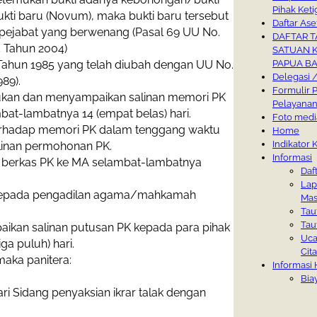
Pihak Keti
kti baru (Novum), maka bukti baru tersebut
UHAMMAD LUTFI
Daftar Ase
pejabat yang berwenang (Pasal 69 UU No.
s. Komsun, S.H.,
s. Dindin Syarief
rs. Muhammad Iskandar
rs. Syafrudin Mohamad,
mmu Mukhlisa, S.H.,
issah Hamzah Suara,
HAKIM, A.Md.Kom.
ILANG ARIEF
UHJAR NIAS DANI,
UDHIS SALVANIA
DAFTAR T
5 Tahun 2004)
SATUAN K
rs Basyirun, M.H.
rs. Rahmat Farid, M.H.
rs. Mahzumi, M.H.
s Ihsan, M.H.
s. H. Masnun, S.H.
rs. Khotibul Umam
H.E.S.
urwahyudin
rs. Syamsul Bahri, M.H.
ko Putro, M.H.
.H.
swin, S.H.I.
amsul Bahri, S.H.I.
anik Rochmani, S.H.
uria Kencana, S.E.
.H.
. Imran, S.Ag., S.H., M.H.
usa Sholawat, S.H.I.
oiriyah, S.Ag., M.H.
ubaidah Hi Hamzah, S.H.
H.
ram, S.H., M.H.
urnama Sari, S.Ag.
uslim Amin, A.Md.A.B.
hmad Nur Fajri, S.H.
bar, S.H.
AULANA, S.E.
.Kom.
RADANA, S.I.Kom.
AID SALASA
ATINO
AMZAH SYAM
KSAN OHORELLA
Tahun 1985 yang telah diubah dengan UU No.
PAPUA B
Delegasi 
89).
Formulir 
hukan dan menyampaikan salinan memori PK
Pelayanan
at-lambatnya 14 (empat belas) hari.
Foto medi
terhadap memori PK dalam tenggang waktu
Home
Indikator
salinan permohonan PK.
Informasi
n berkas PK ke MA selambat-lambatnya
Daf
Lap
 kepada pengadilan agama/mahkamah
Mas
Tau
Tau
kan salinan putusan PK kepada para pihak
 Acep Saifuddin, S.H.,
Uca
a puluh) hari.
.Ag.
Cita
aka panitera:
Informasi
Bia
i Sidang penyaksian ikrar talak dengan