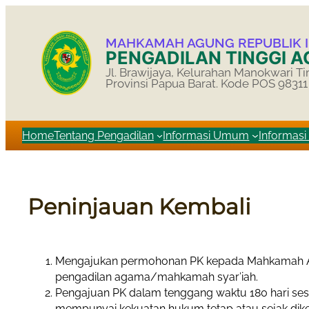
MAHKAMAH AGUNG REPUBLIK 
PENGADILAN TINGGI 
Jl. Brawijaya, Kelurahan Manokwari Ti
Provinsi Papua Barat. Kode POS 98311
Home
Tentang Pengadilan
Informasi Umum
Informas
Peninjauan Kembali
Mengajukan permohonan PK kepada Mahkamah Agun
pengadilan agama/mahkamah syar’iah.
Pengajuan PK dalam tenggang waktu 180 hari se
mempunyai kekuatan hukum tetap atau sejak dik