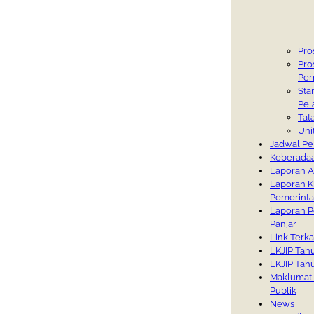
Pro
Pro
Per
Sta
Pel
Tat
Uni
Jadwal Pe
Keberada
Laporan A
Laporan Ki
Pemerinta
Laporan P
Panjar
Link Terka
LKJIP Tah
LKJIP Tah
Maklumat 
Publik
News