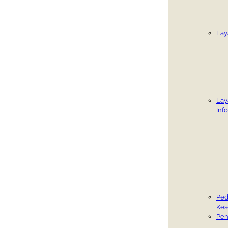
Lay
Lay
Inf
Ped
Kes
Pen