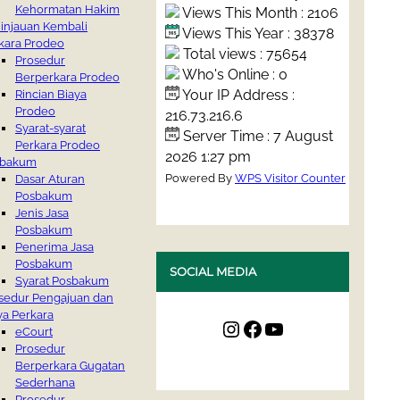
Kehormatan Hakim
Views This Month : 2106
injauan Kembali
Views This Year : 38378
kara Prodeo
Total views : 75654
Prosedur
Who's Online : 0
Berperkara Prodeo
Your IP Address :
Rincian Biaya
Prodeo
216.73.216.6
Syarat-syarat
Server Time : 7 August
Perkara Prodeo
2026 1:27 pm
sbakum
Powered By
WPS Visitor Counter
Dasar Aturan
Posbakum
Jenis Jasa
Posbakum
Penerima Jasa
Posbakum
SOCIAL MEDIA
Syarat Posbakum
sedur Pengajuan dan
ya Perkara
Instagram
Facebook
YouTube
eCourt
Prosedur
Berperkara Gugatan
Sederhana
Prosedur