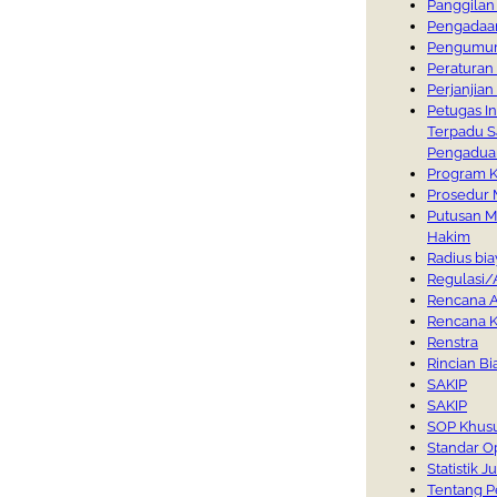
Panggilan
Pengadaan
Pengumu
Peraturan 
Perjanjian
Petugas I
Terpadu S
Pengadua
Program K
Prosedur 
Putusan M
Hakim
Radius bi
Regulasi/
Rencana A
Rencana K
Renstra
Rincian Bi
SAKIP
SAKIP
SOP Khusu
Standar O
Statistik 
Tentang P