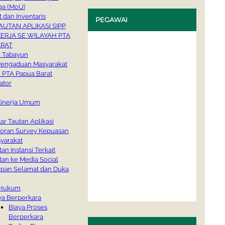
h
ga (MoU)
t dan Inventaris
PEGAWAI
AUTAN APLIKASI SIPP
ERJA SE WILAYAH PTA
ARAT
/ Tabayun
Pengaduan Masyarakat
 PTA Papua Barat
ator
 Kinerja Umum
tar Tautan Aplikasi
oran Survey Kepuasan
yarakat
tan Instansi Terkait
tan ke Media Social
pan Selamat dan Duka
 Hukum
ya Berperkara
Biaya Proses
Berperkara