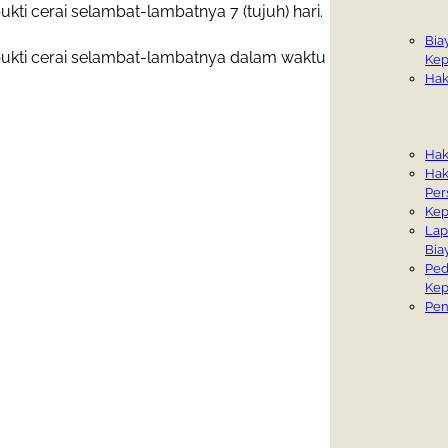
kti cerai selambat-lambatnya 7 (tujuh) hari.
Bia
bukti cerai selambat-lambatnya dalam waktu
Kep
Hak
Hak
Hak
Per
Kep
Lap
Bia
Ped
Kep
Pe