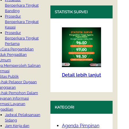
Berperkara Tingkat
Banding
STATISTIK SURVEI
Prosedur
Berperkara Tingkat
Kasasi
Prosedur
Berperkara Tingkat
Pertama
a Cara Pengambilan
duk Pengadilan
i Umum
ya Memperoleh Salinan
ormasi
Detail lebih lanjut
litas Publik
-hak Pelapor Dugaan
anggaran
-hak Pemohon Dalam
ayanan Informasi
ormasi Layanan
KATEGORI
gadilan
Jadwal Pelaksanaan
Sidang
Agenda Pimpinan
Jam Kerja dan