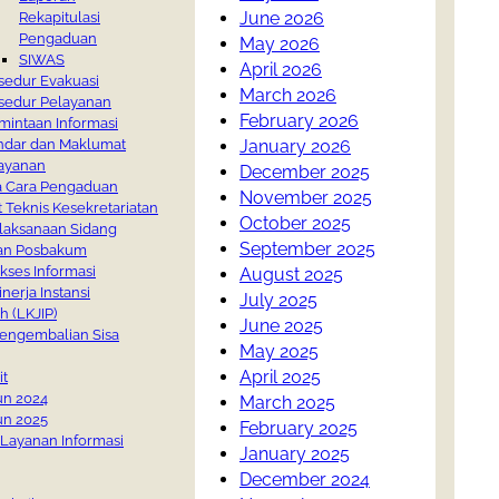
June 2026
Rekapitulasi
Pengaduan
May 2026
SIWAS
April 2026
sedur Evakuasi
March 2026
sedur Pelayanan
February 2026
mintaan Informasi
January 2026
ndar dan Maklumat
ayanan
December 2025
a Cara Pengaduan
November 2025
t Teknis Kesekretariatan
October 2025
laksanaan Sidang
September 2025
an Posbakum
kses Informasi
August 2025
nerja Instansi
July 2025
h (LKJIP)
June 2025
engembalian Sisa
May 2025
April 2025
it
un 2024
March 2025
un 2025
February 2025
Layanan Informasi
January 2025
December 2024