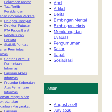
Pelayanan Kantor
Apel
Tata Tertib
Artikel
Persidangan
Berita
anan informasi Perkara
Bimbingan Mental
Delegasi Tabayun
Bimbingan teknis
Direktori Putusan
PTA Papua Barat
Monitoring dan
Penelusuran
Evaluasi
Perkara
Pengumuman
Statistik Perkara
Rakor
anan Permintaan
ormasi
Rapat
Contoh Formulir
Sosialisasi
Permintaan
Informasi
Laporan Akses
Informasi
Prosedur Keberatan
Atas Permintaan
ARSIP
Informasi
oman Pengelolaan
ekretariatan
August 2026
gaduan Masyarakat
July 2026
Laporan