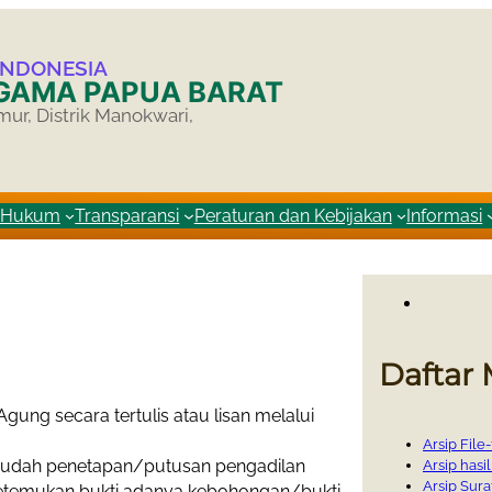
INDONESIA
AGAMA PAPUA BARAT
mur, Distrik Manokwari,
i Hukum
Transparansi
Peraturan dan Kebijakan
Informasi
Daftar
g secara tertulis atau lisan melalui
Arsip File
sudah penetapan/putusan pengadilan
Arsip hasil
Arsip Sura
etemukan bukti adanya kebohongan/bukti