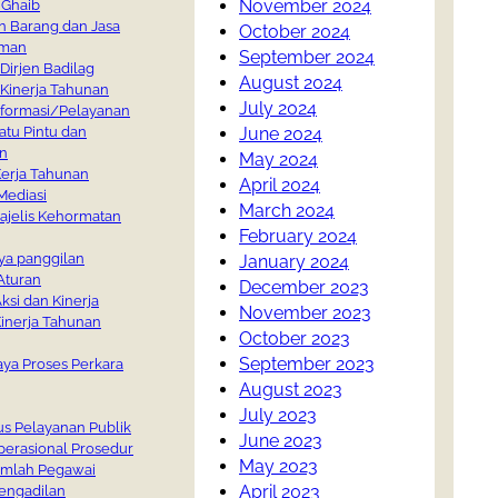
November 2024
 Ghaib
 Barang dan Jasa
October 2024
man
September 2024
Dirjen Badilag
August 2024
 Kinerja Tahunan
July 2024
nformasi/Pelayanan
June 2024
atu Pintu dan
n
May 2024
erja Tahunan
April 2024
Mediasi
March 2024
ajelis Kehormatan
February 2024
aya panggilan
January 2024
Aturan
December 2023
ksi dan Kinerja
November 2023
inerja Tahunan
October 2023
September 2023
aya Proses Perkara
August 2023
July 2023
s Pelayanan Publik
June 2023
perasional Prosedur
May 2023
Jumlah Pegawai
April 2023
engadilan