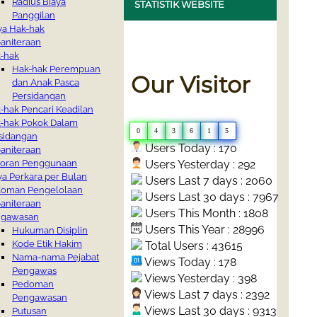
Radius Biaya
STATISTIK WEBSITE
Panggilan
ya Hak-hak
aniteraan
-hak
Hak-hak Perempuan
Our Visitor
dan Anak Pasca
Persidangan
-hak Pencari Keadilan
-hak Pokok Dalam
0
4
3
6
1
5
sidangan
Users Today : 170
aniteraan
Users Yesterday : 292
oran Penggunaan
ya Perkara per Bulan
Users Last 7 days : 2060
oman Pengelolaan
Users Last 30 days : 7967
aniteraan
Users This Month : 1808
ngawasan
Users This Year : 28996
Hukuman Disiplin
Kode Etik Hakim
Total Users : 43615
Nama-nama Pejabat
Views Today : 178
Pengawas
Views Yesterday : 398
Pedoman
Views Last 7 days : 2392
Pengawasan
Views Last 30 days : 9313
Putusan