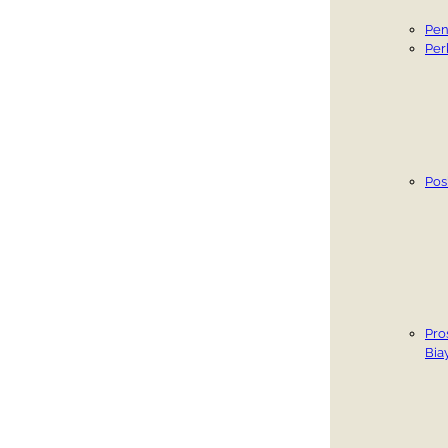
Pen
Per
Po
Pro
Bia